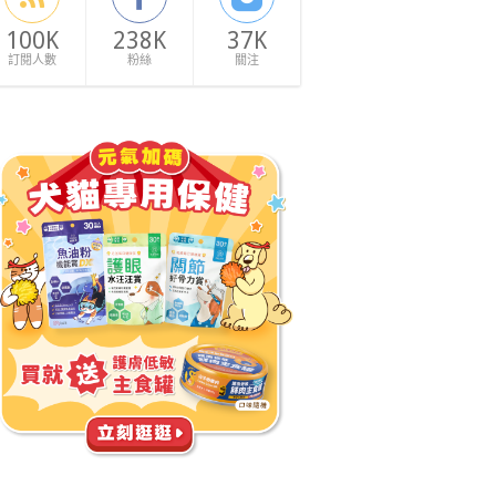
100K
238K
37K
訂閱人數
粉絲
關注