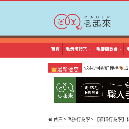
首頁
毛清潔技巧
毛健康飲食
\必囤/阿姆好棒棒
1
最新優惠
首頁
>
毛孩行為學
>
【貓貓行為學】