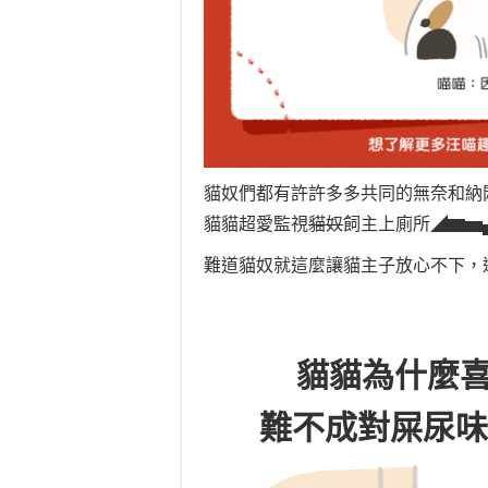
貓奴們都有許許多多共同的無奈和納
貓貓超愛監視
貓奴
飼主上廁所◢▆▅▄
難道貓奴就這麼讓貓主子放心不下，
貓貓為什麼
難不成對屎尿味情