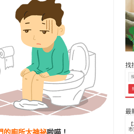
找
最
【
市
門的廁所太神祕
啦喵！