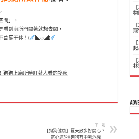
【
，
物
空間」，
【
是看到廁所門關著就想去闖，
寵
不善罷干休！(
◣ω◢)
【
起
【
林
！狗狗上廁所時盯著人看的祕密
Adv
下一則
【狗狗健康】夏天散步好開心？
當心這3種狗狗有中暑危機！