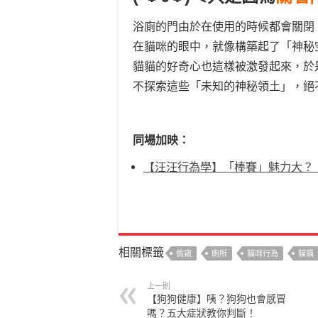
浴廁的門由於在使用的時候都會關閉
在貓咪的眼中，就像構築起了「神秘
貓貓的好奇心也這樣被激發起來，於
不探索這些「未知的神秘領土」，絕
同場加映：
【汪汪行為學】「棒賽」魅力大？
相關標籤
偷窺
廁所
貓咪行為
貓貓
上一則
【狗狗健康】咦？狗狗也會感冒
嗎？五大症狀教你判斷！