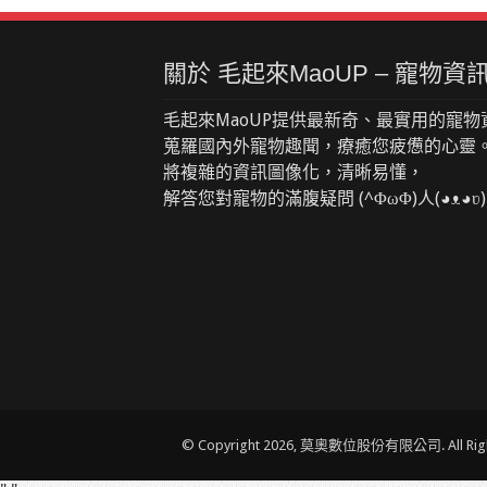
關於 毛起來MaoUP – 寵物
毛起來MaoUP提供最新奇、最實用的寵物
蒐羅國內外寵物趣聞，療癒您疲憊的心靈
將複雜的資訊圖像化，清晰易懂，
解答您對寵物的滿腹疑問 (^ΦωΦ)人(◕ᴥ◕ʋ)
© Copyright 2026, 莫奧數位股份有限公司. All Right