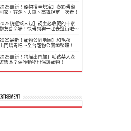
2025最新！寵物搭車規定】春節帶寵
回家，客運、火車、高鐵規定一次看！
2025精選懶人包】飼主必收藏的十家
物友善商場！快帶狗狗一起去逛街吧～
2025最新！寵物公園地圖】和毛孩一
出門踏青吧～全台寵物公園總整理！
2025最新！狗貓出門趣】毛孩禁入森
遊樂區？保護動物也保護寵物！
ertisement