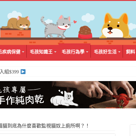
毛疾病保健
毛孩知識王
毛孩行為學
毛孩好生活
飼料
2入組$399
貓貓到底為什麼喜歡監視貓奴上廁所啊？！