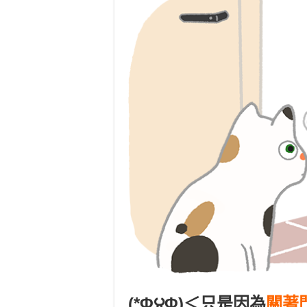
(*Φ౪Φ)＜只是因為
關著