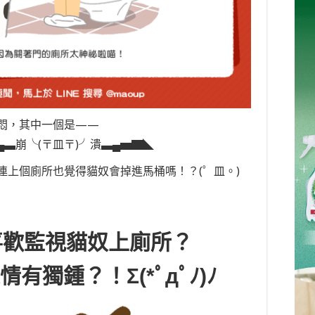
悶，其中一個是——
▃崩╰(〒皿〒)╯潰▃▄▅▇◣
連上個廁所也覺得貓奴會掉進馬桶嗎！？(゜皿。)
喜歡監視貓奴上廁所？
有獨鍾？！Σ(*ﾟдﾟﾉ)ﾉ