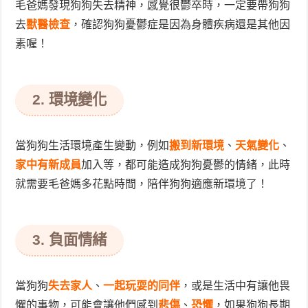
毛爸媽發現狗狗失去精神，感覺很鬱卒時，一定要帶狗狗
去
獸醫檢查
，確認狗狗憂鬱症是因為身體疾病還是其他因
素喔！
2. 環境變化
當狗狗生活環境產生變動，例如
搬到新環境
、
天氣變化
、
家中有新成員
加入等，都可能造成狗狗憂鬱的情緒，此時
就需要毛爸媽多花點時間，陪伴狗狗適應新環境了！
3. 負面情緒
當狗狗
失去家人
、
一起玩耍的同伴
，或是生活中有讓他畏
懼的事物，可能會讓他們感到
悲傷
、
恐懼
，如果狗狗長期