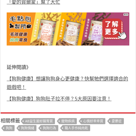
「愛的賀爾蒙」幫了大忙
延伸閱讀
》
【狗狗健康】想讓狗狗身心更健康？快幫牠們選擇適合的
遊戲吧！
【狗狗健康】狗狗肚子拉不停？5大原因要注意！
相關標籤
AB益生菌好腸胃賞
寵物疾病
心情好乖乖賞
憂鬱症
狗狗
狗狗情緒
狗狗行為
職人手作純肉乾