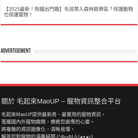
【2025最新！狗貓出門趣】毛孩禁入森林遊樂區？保護動物
也保護寵物！
Advertisement
關於 毛起來MaoUP – 寵物資訊整合平台
毛起來MaoUP提供最新奇、最實用的寵物資訊，
蒐羅國內外寵物趣聞，療癒您疲憊的心靈。
將複雜的資訊圖像化，清晰易懂，
解答您對寵物的滿腹疑問 (^ΦωΦ)人(◕ᴥ◕ʋ)