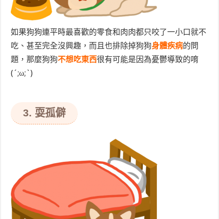
如果狗狗連平時最喜歡的零食和肉肉都只咬了一小口就不
吃、甚至完全沒興趣，而且也排除掉狗狗
身體疾病
的問
題，那麼狗狗
不想吃東西
很有可能是因為憂鬱導致的唷
(´;ω;`)
3. 耍孤僻