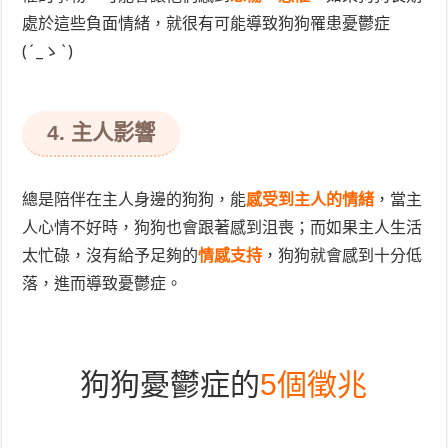
處於這些負面情緒，就很有可能導致狗狗罹患憂鬱症
(´_ゝ`)
4. 主人影響
總是陪伴在主人身邊的狗狗，能
感受到主人的情緒
，當主
人心情不好時，狗狗也會跟著感到沮喪；而如果主人生活
太忙碌，沒有給予足夠的
情感支持
，狗狗就會感到十分低
落，進而導致憂鬱症。
狗狗憂鬱症的
5個徵兆