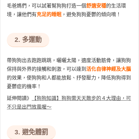
毛爸媽們，可以試著幫狗狗打造一個
舒適安穩
的生活環
境，讓他們有
充足的睡眠
，避免狗狗憂鬱的傾向唷！
2. 多運動
帶狗狗出去跑跑跳跳，曬曬太陽，適度活動筋骨，讓狗狗
保持與外界的接觸和刺激，可以
達到
活化自律神經及大腦
的效果，使狗狗和人都能放鬆、抒發壓力，
降低狗狗得到
憂鬱症的機率！
延伸閱讀》
【狗狗知識】狗狗需天天散步的４大理由，可
不只是出門放風喔～
3. 避免體罰