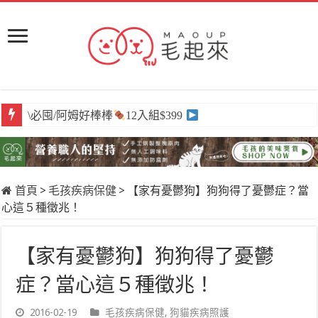
\必囤/阿姆好棒棒
\獨家/原肉嫩鮮食
12入組$399
任選買6送3
首頁
>
毛孩疾病保健
>
【家有憂鬱狗】狗狗得了憂鬱症？當
心這５種徵兆！
【家有憂鬱狗】狗狗得了憂鬱
症？當心這５種徵兆！
2016-02-19
毛孩疾病保健
,
狗貓疾病照護