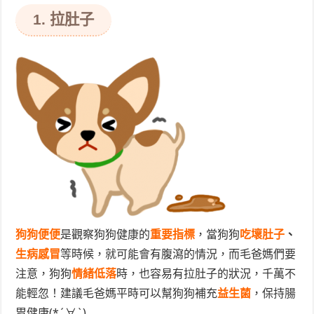
1. 拉肚子
狗狗便便
是觀察狗狗健康的
重要指標
，當狗狗
吃壞肚子
、
生病感冒
等時候，就可能會有腹瀉的情況，而毛爸媽們要
注意，狗狗
情緒低落
時，也容易有拉肚子的狀況，千萬不
能輕忽！建議毛爸媽平時可以幫狗狗補充
益生菌
，保持腸
胃健康(*´∀`)