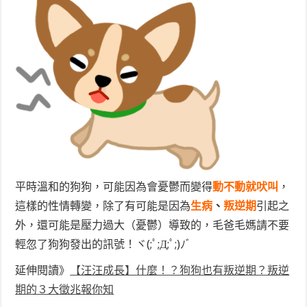
平時溫和的狗狗，可能因為會憂鬱而變得
動不動就吠叫
，
這樣的性情轉變，除了有可能是因為
生病
、
叛逆期
引起之
外，還可能是壓力過大（憂鬱）導致的，毛爸毛媽請不要
輕忽了狗狗發出的訊號！ヾ(;ﾟ;Д;ﾟ;)ﾉﾞ
延伸閱讀》
【汪汪成長】什麼！？狗狗也有叛逆期？叛逆
期的３大徵兆報你知