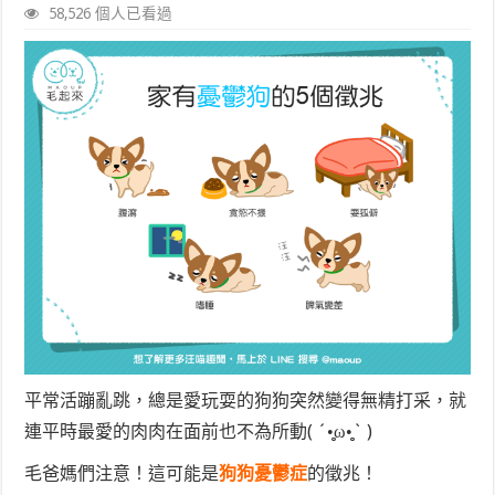
58,526 個人已看過
平常活蹦亂跳，總是愛玩耍的狗狗突然變得無精打采，就
連平時最愛的肉肉在面前也不為所動( ´•̥̥̥ω•̥̥̥` )
毛爸媽們注意！這可能是
狗狗憂鬱症
的徵兆！