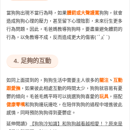
當狗狗出現不當行為時，如果
體罰或大聲謾罵
狗狗，就會
造成狗狗心理的壓力，甚至留下心理陰影，未來衍生更多
行為問題。因此，毛爸媽教導狗狗時，要盡量避免體罰的
行為，以免教導不成，反而造成更大的傷害(´ﾟдﾟ`)
4. 足夠的互動
如同上面提到的，狗狗生活中需要主人很多的
關注
、
互動
跟愛撫
，如果彼此相處互動的時間太少，狗狗就容易有憂
鬱的傾向。毛爸毛媽平時可以挑選狗狗喜愛的
玩具
，搭配
健康零嘴
和狗狗邊玩邊吃，在陪伴狗狗的過程中增進彼此
感情，同時預防狗狗得到憂鬱症。
延伸閱讀》
【狗狗冷知識】和狗狗越看越相愛！？原來是