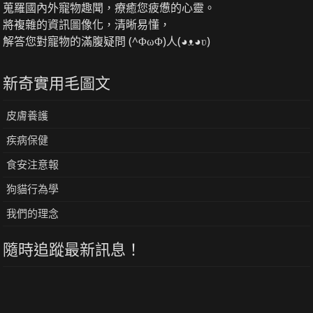
蒐羅國內外寵物趣聞，療癒您疲憊的心靈。
將複雜的資訊圖像化，清晰易懂，
解答您對寵物的滿腹疑問 (^ΦωΦ)人(◕ᴥ◕ʋ)
新奇實用毛圖文
皮膚養護
疾病保健
食安注意報
狗貓行為學
我們的理念
隨時追蹤最新訊息！