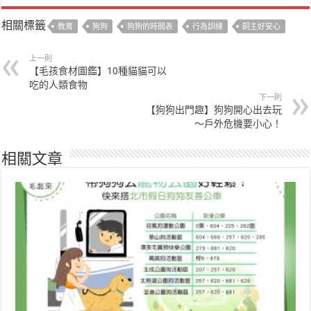
相關標籤
教育
狗狗
狗狗的時間表
行為訓練
飼主好安心
上一則
【毛孩食材圖鑑】10種貓貓可以
吃的人類食物
下一則
【狗狗出門趣】狗狗開心出去玩
～戶外危機要小心！
相關文章