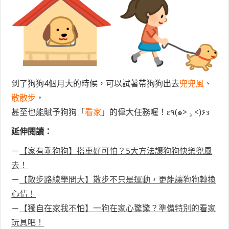
到了狗狗4個月大的時候，可以試著帶狗狗出去
兜兜風
、
散散步
，
甚至也能賦予狗狗「
看家
」的偉大任務喔！ε٩(๑> ₃ <)۶з
延伸閱讀：
－
【家有乖狗狗】搭車好可怕？5大方法讓狗狗快樂兜風
去！
－
【散步路線學問大】散步不只是運動，更能讓狗狗轉換
心情！
－
【獨自在家我不怕】一狗在家心驚驚？準備特別的看家
玩具吧！