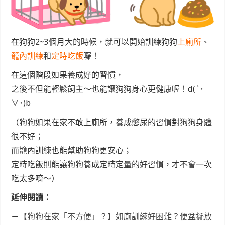
在狗狗2~3個月大的時候，就可以開始訓練狗狗
上廁所
、
籠內訓練
和
定時吃飯
囉！
在這個階段如果養成好的習慣，
之後不但能輕鬆飼主～也能讓狗狗身心更健康喔！d(`･
∀･)b
（狗狗如果在家不敢上廁所，養成憋尿的習慣對狗狗身體
很不好；
而籠內訓練也能幫助狗狗更安心；
定時吃飯則能讓狗狗養成定時定量的好習慣，才不會一次
吃太多唷～）
延伸閱讀：
－
【狗狗在家「不方便」？】如廁訓練好困難？便盆擺放