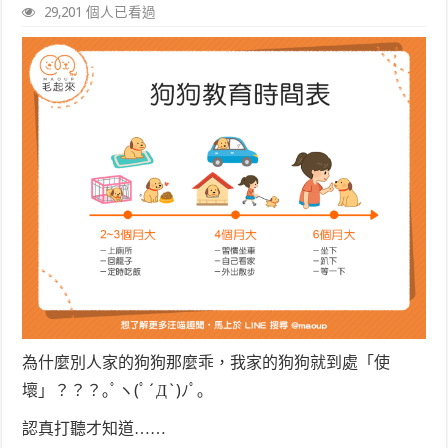
29,201 個人已看過
為什麼別人家的狗狗那麼乖，我家的狗狗就到處「使
壞」？？？｡ﾟヽ(ﾟ´Д`)ﾉﾟ｡
認真打聽才知道……