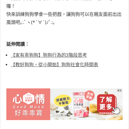
囉！
快來訓練狗狗學會一些把戲，讓狗狗可以在親友面前出出
風頭吧｡:.ﾟヽ(*´∀`)ﾉﾟ.:｡
延伸閱讀：
【家有乖狗狗】狗狗行為的3階段思考
【教好狗狗，從小開始】狗狗社會化時間表