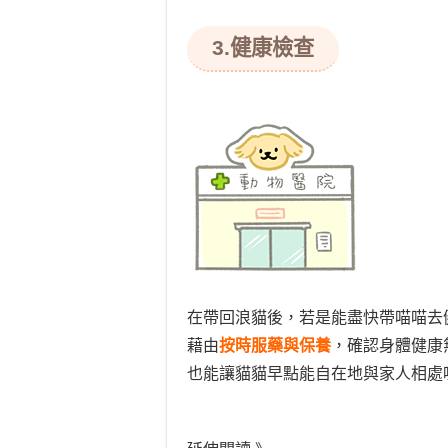
3.健康檢查
在帶回浪貓後，若是能盡快帶喵喵去
藉由
按時服藥與保養
，確認身體健康
也能讓貓貓早點能自在地與家人相處