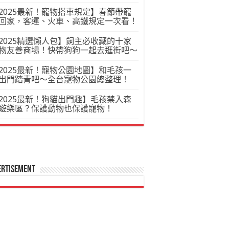
2025最新！寵物搭車規定】春節帶寵
回家，客運、火車、高鐵規定一次看！
2025精選懶人包】飼主必收藏的十家
物友善商場！快帶狗狗一起去逛街吧～
2025最新！寵物公園地圖】和毛孩一
出門踏青吧～全台寵物公園總整理！
2025最新！狗貓出門趣】毛孩禁入森
遊樂區？保護動物也保護寵物！
ertisement