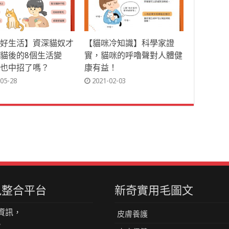
好生活】資深貓奴才
【貓咪冷知識】科學家證
貓後的8個生活變
實，貓咪的呼嚕聲對人體健
也中招了嗎？
康有益！
05-28
2021-02-03
資訊整合平台
新奇實用毛圖文
資訊，
皮膚養護
。