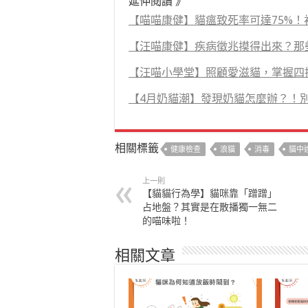
延伸閱讀 》
【喵喵康健】貓瘟致死率可達75%！
【汪喵康健】疾病徵兆摸得出來？那
【汪喵小學堂】照顧愛滋貓，掌握四
【4月奶貓潮】發現奶貓怎麼辦？！
相關標籤
健康檢查
浪貓
消毒
貓中
上一則
【貓貓行為學】貓咪靠「蹭蹭」
占地盤？其實是在散播獨一無二
的喵味啦！
相關文章