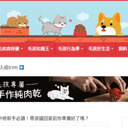
毛疾病保健
毛孩知識王
毛孩行為學
毛孩好生活
飼料
2入組$399
中途新手必讀！帶浪貓回家前你準備好了嗎？