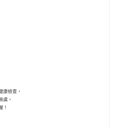
健康檢查，
無虞，
喔！