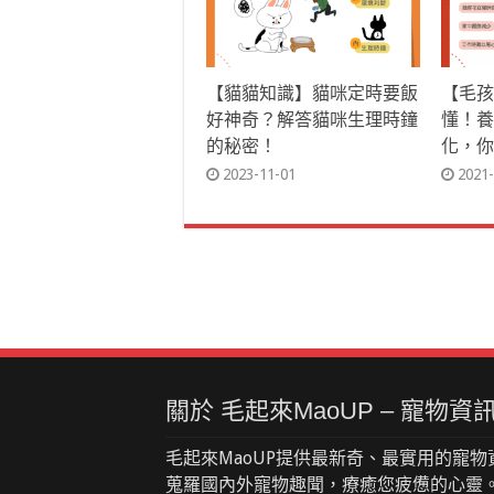
【貓貓知識】貓咪定時要飯
【毛孩
好神奇？解答貓咪生理時鐘
懂！養
的秘密！
化，你
2023-11-01
2021-
關於 毛起來MaoUP – 寵物
毛起來MaoUP提供最新奇、最實用的寵物
蒐羅國內外寵物趣聞，療癒您疲憊的心靈