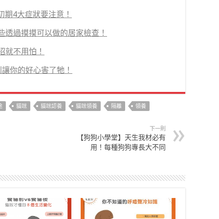
初期4大症狀要注意！
些透過摸摸可以做的居家檢查！
招就不用怕！
別讓你的好心害了牠！
途
貓咪
貓咪認養
貓咪領養
隔離
領養
下一則
【狗狗小學堂】天生我材必有
用！每種狗狗專長大不同