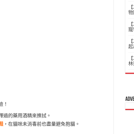
【
物
【
寵
【
起
【
林
Adv
險！
釋過的藥用酒精來擦拭。
鞋
，在貓咪未消毒前也盡量避免抱貓。