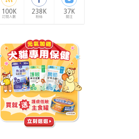
100K
238K
37K
訂閱人數
粉絲
關注