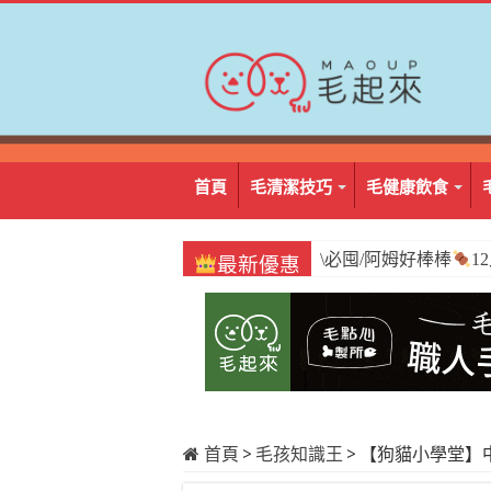
首頁
毛清潔技巧
毛健康飲食
\必囤/阿姆好棒棒
1
最新優惠
首頁
>
毛孩知識王
>
【狗貓小學堂】