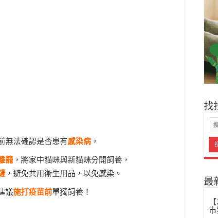
找
前無法確認是否患有
感染病
。
離籠
，將家中貓咪與新貓咪分開飼養，
鏟
，避免共用衛生用品，以免感染。
最
建議
施打疫苗前
單獨飼養！
【
市