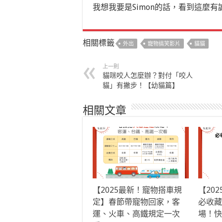
我想我要是Simon的話，看到這麼
相關標籤
外出
寵物搞笑影片
貓貓
上一則
貓咪咬人怎麼辦？對付「咬人
貓」有撇步！【幼貓篇】
相關文章
【2025最新！寵物搭車規
【20
定】春節帶寵物回家，客
必收藏
運、火車、高鐵規定一次
場！快