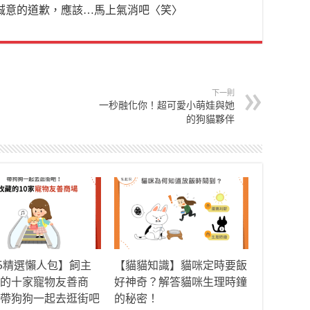
有誠意的道歉，應該…馬上氣消吧〈笑〉
下一則
一秒融化你！超可愛小萌娃與她
的狗貓夥伴
25精選懶人包】飼主
【貓貓知識】貓咪定時要飯
的十家寵物友善商
好神奇？解答貓咪生理時鐘
帶狗狗一起去逛街吧
的秘密！