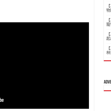
【
物
【
寵
【
起
【
林
Adv