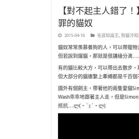
【對不起主人錯了！
罪的貓奴
2015-04-16
毛孩知識王
,
狗貓冷知
貓奴常常羨慕養狗的人，可以帶寵物
但若說到遛貓，那就是很講緣分滴…..(
有的貓比較大方，可以帶出去散步，
但大部分的貓連繫上牽繩都是千百個
國外有個飼主，帶著他的兩隻愛貓Sim
Wash乖乖地跟著主人走，但是Si
抵抗….ლ(・´ｪ`・ლ)