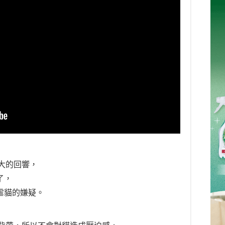
大的回響，
了，
有虐貓的嫌疑。