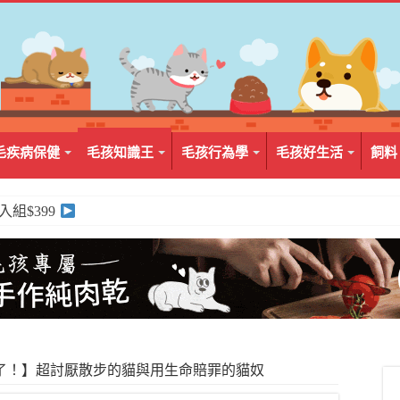
毛疾病保健
毛孩知識王
毛孩行為學
毛孩好生活
飼料
2入組$399
了！】超討厭散步的貓與用生命賠罪的貓奴