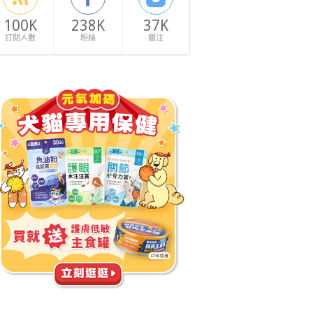
100K
238K
37K
訂閱人數
粉絲
關注