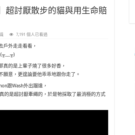
】超討厭散步的貓與用生命賠
識
7,191 個人已看過
去戶外走走看看，
╥﹏╥)
那真的是上輩子燒了很多好香，
不願意，更遑論要他乖乖地跟你走了。
on跟Wash外出蹓達，
mon真的是超討厭牽繩的，於是牠採取了最消極的方式