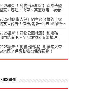
2025最新！寵物搭車規定】春節帶寵
回家，客運、火車、高鐵規定一次看！
2025精選懶人包】飼主必收藏的十家
物友善商場！快帶狗狗一起去逛街吧～
2025最新！寵物公園地圖】和毛孩一
出門踏青吧～全台寵物公園總整理！
2025最新！狗貓出門趣】毛孩禁入森
遊樂區？保護動物也保護寵物！
ertisement