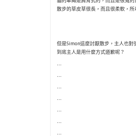
貓的牽繩是肩背式的，而且是很寬的
散步的草皮草很長，而且很柔軟，所
但是Simon這麼討厭散步，主人也
到底主人是用什麼方式道歉呢？
…
…
…
…
…
…
…