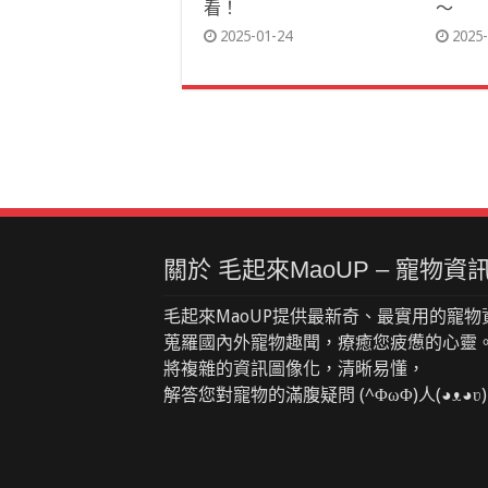
看！
～
2025-01-24
2025-
關於 毛起來MaoUP – 寵物
毛起來MaoUP提供最新奇、最實用的寵物
蒐羅國內外寵物趣聞，療癒您疲憊的心靈
將複雜的資訊圖像化，清晰易懂，
解答您對寵物的滿腹疑問 (^ΦωΦ)人(◕ᴥ◕ʋ)