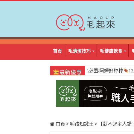
首頁
毛清潔技巧
毛健康飲食
\必囤/阿姆好棒棒
1
最新優惠
首頁
>
毛孩知識王
>
【對不起主人錯