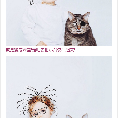
或是變成海盜
!走吧去把小飛俠抓起來!