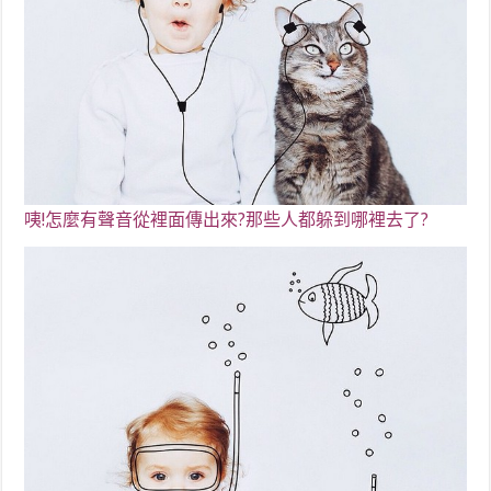
咦!怎麼有聲音從裡面傳出來
?那些人都躲到哪裡去了?