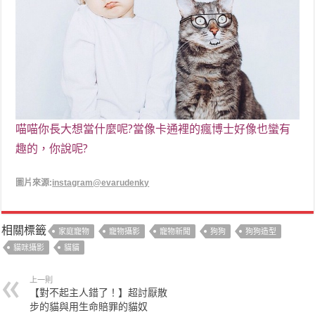
喵喵你
長大想當什麼呢?當像卡通裡的瘋博士好像也蠻有
趣的，你說呢?
圖片來源:
instagram@evarudenky
相關標籤
家庭寵物
寵物攝影
寵物新聞
狗狗
狗狗造型
貓咪攝影
貓貓
上一則
【對不起主人錯了！】超討厭散
步的貓與用生命賠罪的貓奴