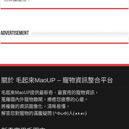
Advertisement
關於 毛起來MaoUP – 寵物資訊整合平台
毛起來MaoUP提供最新奇、最實用的寵物資訊，
蒐羅國內外寵物趣聞，療癒您疲憊的心靈。
將複雜的資訊圖像化，清晰易懂，
解答您對寵物的滿腹疑問 (^ΦωΦ)人(◕ᴥ◕ʋ)