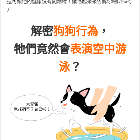
這可跟他的健康沒有問題唷！讓毛起來來告訴你吧(ﾉ>ω<)
ﾉ
解密
狗狗行為
，
牠們竟然會
表演空中游
泳
？