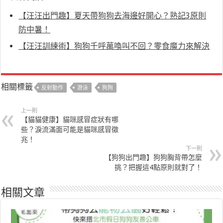
【汪汪出門趣】夏天帶狗狗去海邊好開心？熟記3原則
防中暑！
【汪汪訓練術】狗狗千呼萬喚叫不回？零食魔力來解決
相關標籤
反射動作
游泳
狗狗
上一則
【貓貓健康】貓咪感冒症狀有哪
些？淚流滿面可能是貓咪感冒徵
兆！
下一則
【狗狗出門趣】狗狗胸背帶怎麼
挑？把握這4點原則就對了！
相關文章