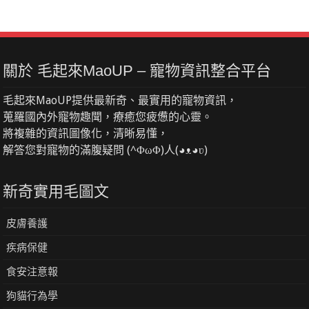
關於 毛起來MaoUP – 寵物資訊整合平台
毛起來MaoUP提供最新奇、最實用的寵物資訊，
蒐羅國內外寵物趣聞，療癒您疲憊的心靈。
將複雜的資訊圖像化，清晰易懂，
解答您對寵物的滿腹疑問 (^ΦωΦ)人(◕ᴥ◕ʋ)
新奇實用毛圖文
皮膚養護
疾病保健
食安注意報
狗貓行為學