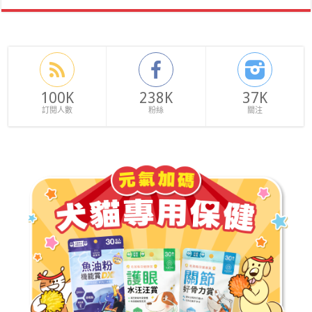
100K
238K
37K
訂閱人數
粉絲
關注