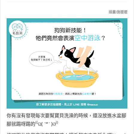
插畫/施暖暖
你有沒有發現每次要幫寶貝洗澡的時候，還沒放進水盆腳
腳就踢呀踢的⁽⁽ଘ( ˙꒳˙ )ଓ⁾⁾