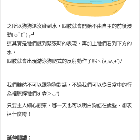
之所以狗狗還沒碰到水，四肢就會開始不由自主的前後潑
動(ｏﾟﾛﾟ)┌┛
這其實是牠們感到緊張時的表現，再加上牠們看到下方的
水，
四肢就會出現游泳狗爬式的反射動作了呢ヽ(́◕◞౪◟◕‵)ﾉ
我們雖然不可以跟狗狗對話，不過我們可以從日常中的行
為裡瞭解牠們ξ( ✿＞◡❛)
只要主人細心觀察，哪一天也可以明白狗語在說些、想表
達什麼唷！
延伸閱讀：