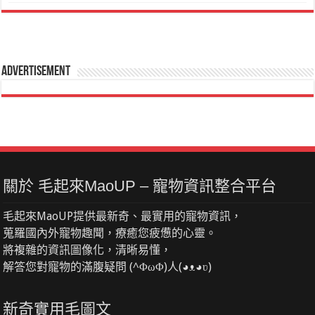
Advertisement
關於 毛起來MaoUP – 寵物資訊整合平台
毛起來MaoUP提供最新奇、最實用的寵物資訊，
蒐羅國內外寵物趣聞，療癒您疲憊的心靈。
將複雜的資訊圖像化，清晰易懂，
解答您對寵物的滿腹疑問 (^ΦωΦ)人(◕ᴥ◕ʋ)
新奇實用毛圖文