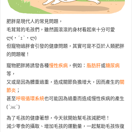
肥胖是現代人的常見問題，
毛茸茸的毛孩們，雖然圓滾滾的身材看起來十分可愛
ლ(・´ｪ`・ლ)
但寵物過胖會引發的健康問題，其實可是不亞於人類肥胖
的問題喔！
寵物肥胖將誘發各種
慢性疾病
，例如：
脂肪肝
或
糖尿病
等，
又或是因為體重過重，造成關節負擔增大，因而產生的
關
節炎
；
甚至
呼吸循環系統
也可能因為過重而造成慢性疾病的產生
(´;ω;`)
為了毛孩的健康著想，今天就開始幫毛孩減肥吧！
減少零食的攝取、增加毛孩的運動量，一起幫助毛孩恢復