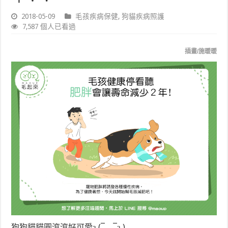
2018-05-09
毛孩疾病保健
,
狗貓疾病照護
7,587 個人已看過
插畫/施暖暖
狗狗貓貓圓滾滾好可愛ԅ(¯﹃¯ԅ)