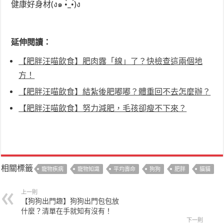
健康好身材(ง๑ •̀_•́)ง
延伸閱讀：
【肥胖汪喵飲食】肥肉露「線」了？快檢查這兩個地
方！
【肥胖汪喵飲食】結紮後肥嘟嘟？體重回不去怎麼辦？
【肥胖汪喵飲食】努力減肥，毛孩卻瘦不下來？
相關標籤
寵物疾病
寵物知識
平均壽命
狗狗
肥胖
貓貓
上一則
【狗狗出門趣】狗狗出門包包放
什麼？清單在手就知有沒有！
下一則