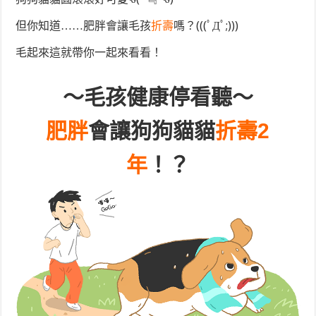
但你知道……肥胖會讓毛孩
折壽
嗎？(((ﾟДﾟ;)))
毛起來這就帶你一起來看看！
～毛孩健康停看聽～
肥胖
會讓狗狗貓貓
折壽2
年
！？