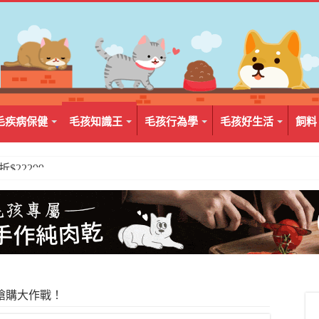
毛疾病保健
毛孩知識王
毛孩行為學
毛孩好生活
飼料
2入組$399
搶購大作戰！