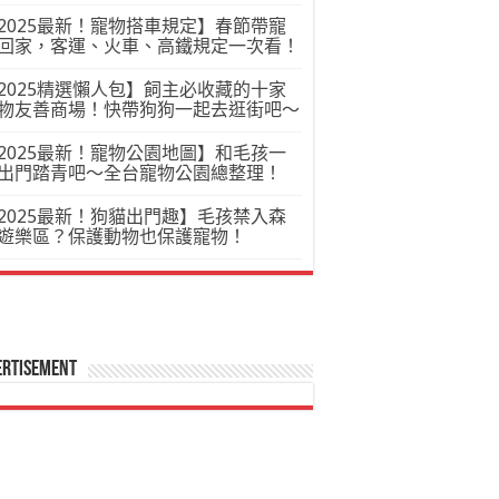
2025最新！寵物搭車規定】春節帶寵
回家，客運、火車、高鐵規定一次看！
2025精選懶人包】飼主必收藏的十家
物友善商場！快帶狗狗一起去逛街吧～
2025最新！寵物公園地圖】和毛孩一
出門踏青吧～全台寵物公園總整理！
2025最新！狗貓出門趣】毛孩禁入森
遊樂區？保護動物也保護寵物！
ertisement