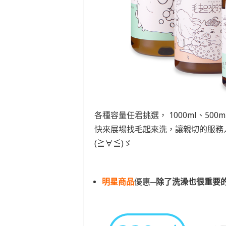
各種容量任君挑選， 1000ml、500
快來展場找毛起來洗，讓親切的服務
(≧∀≦)ゞ
明星商品
優惠─
除了洗澡也很重要