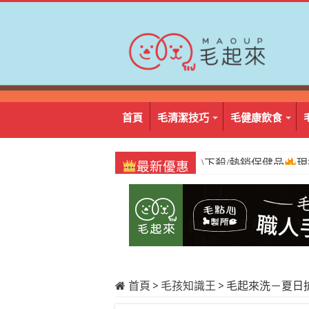
首頁
毛清潔技巧
毛健康飲食
\必囤/阿姆好棒棒
1
最新優惠
首頁
>
毛孩知識王
>
毛起來洗－夏日