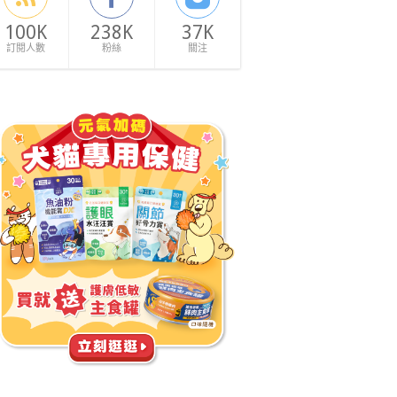
100K
238K
37K
訂閱人數
粉絲
關注