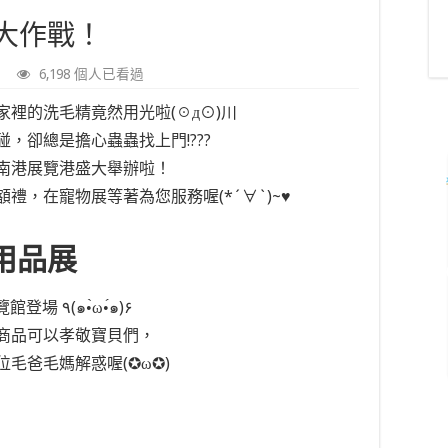
大作戰！
6,198 個人已看過
家裡的洗毛精竟然用光啦
(☉д⊙)川
，卻總是擔心蟲蟲找上門!???
南港展覽港盛大舉辦啦！
額禮，在寵物展等著為您服務喔
(*´∀`)~♥
用品展
台北寵物展即將在7/7-7/10於南港展覽館登場 ٩(๑•̀ω•́๑)۶
商品可以孝敬寶貝們，
位毛爸毛媽解惑喔
(✪ω✪)