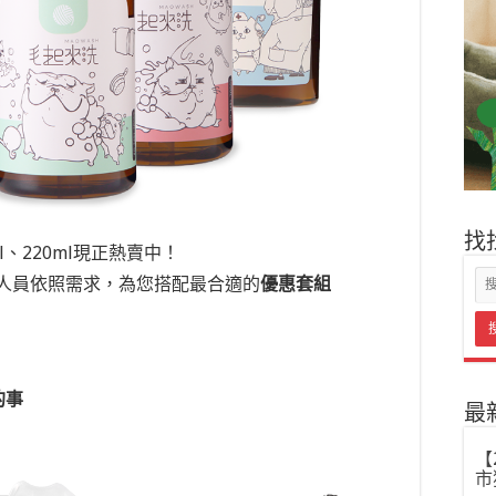
找
ml、220ml現正熱賣中！
人員依照需求，為您搭配最合適的
優惠套組
的事
最
【
市