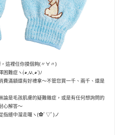
套
，這裡任你摸個夠(〃∀〃)
擇困難症
ヽ(́◕◞౪◟◕‵)ﾉ
消費滿額還有好禮拿～不管您買一千、兩千、還是
無論是毛孩肌膚的疑難雜症，或是有任何想詢問的
耐心解答～
從指縫中溜走囉
ヽ(✿ﾟ▽ﾟ)ノ