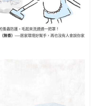
的蚤蟲防護，毛起來洗通通一把罩！
霧（無香）
──居家環境好幫手，再也沒有人會說你家