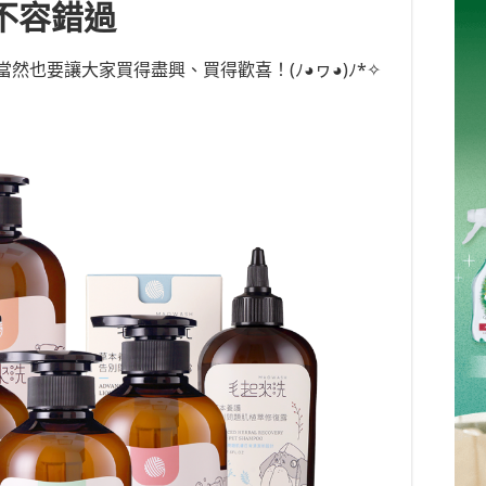
不容錯過
當然也要讓大家買得盡興、買得歡喜！
(ﾉ◕ヮ◕)ﾉ*
✧