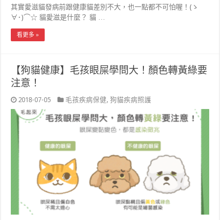
其實愛滋貓發病前跟健康貓差別不大，也一點都不可怕喔！(ゝ
∀･)⌒☆ 貓愛滋是什麼？ 貓 …
看更多 »
【狗貓健康】毛孩眼屎學問大！顏色轉黃綠要
注意！
2018-07-05
毛孩疾病保健
,
狗貓疾病照護