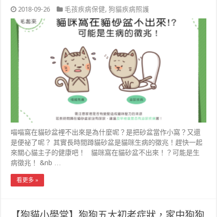
2018-09-26
毛孩疾病保健
,
狗貓疾病照護
喵喵窩在貓砂盆裡不出來是為什麼呢？是把砂盆當作小窩？又還
是便祕了呢？ 其實長時間蹲貓砂盆是貓咪生病的徵兆！趕快一起
來關心貓主子的健康吧！ 貓咪窩在貓砂盆不出來！？可能是生
病徵兆！ &nb …
看更多 »
【狗貓小學堂】狗狗五大初老症狀，家中狗狗