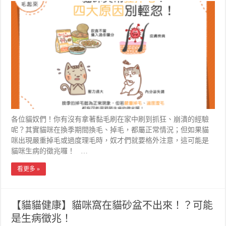
各位貓奴們！你有沒有拿著黏毛刷在家中刷到抓狂、崩潰的經驗
呢？其實貓咪在換季期間換毛、掉毛，都屬正常情況；但如果貓
咪出現嚴重掉毛或過度理毛時，奴才們就要格外注意，這可能是
貓咪生病的徵兆囉！ …
看更多 »
【貓貓健康】貓咪窩在貓砂盆不出來！？可能
是生病徵兆！