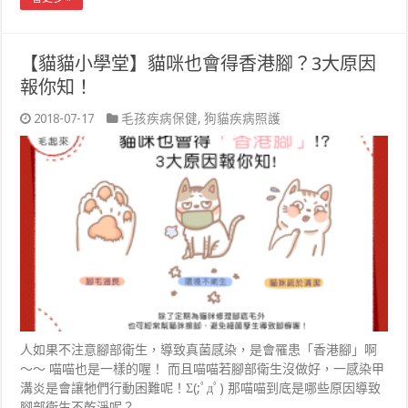
【貓貓小學堂】貓咪也會得香港腳？3大原因
報你知！
2018-07-17
毛孩疾病保健
,
狗貓疾病照護
人如果不注意腳部衛生，導致真菌感染，是會罹患「香港腳」啊
～～ 喵喵也是一樣的喔！ 而且喵喵若腳部衛生沒做好，一感染甲
溝炎是會讓牠們行動困難呢！Σ(;ﾟдﾟ) 那喵喵到底是哪些原因導致
腳部衛生不乾淨呢？ …