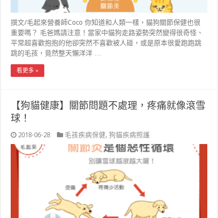
撰文/毛起來營養師Coco 你知道和人類一樣，貓狗關節保健也很
重要嗎？ 毛爸媽請注意！當家中貓狗走路姿勢突然變得很奇怪、
平常超喜歡抱抱的他卻突然不喜歡被人碰，或是原本很愛跑跑跳
跳的毛孩，竟然整天懶洋洋 …
看更多 »
【狗貓健康】關節問題不處理，疼痛就像滾雪
球！
2018-06-28
毛孩疾病保健
,
狗貓疾病照護