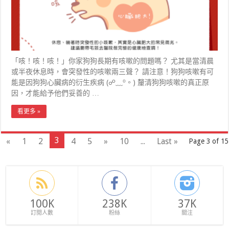
「咳！咳！咳！」你家狗狗長期有咳嗽的問題嗎？ 尤其是當清晨
或半夜休息時，會突發性的咳嗽兩三聲？ 請注意！狗狗咳嗽有可
能是因狗狗心臟病的衍生疾病 (☍﹏⁰。) 釐清狗狗咳嗽的真正原
因，才能給予他們妥善的 …
看更多 »
3
«
1
2
4
5
»
10
...
Last »
Page 3 of 15
100K
238K
37K
訂閱人數
粉絲
關注