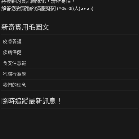
將複雜的資訊圖像化，清晰易懂，
解答您對寵物的滿腹疑問 (^ΦωΦ)人(◕ᴥ◕ʋ)
新奇實用毛圖文
皮膚養護
疾病保健
食安注意報
狗貓行為學
我們的理念
隨時追蹤最新訊息！