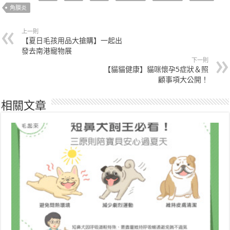
角膜炎
上一則
【夏日毛孩用品大搶購】一起出
發去南港寵物展
下一則
【貓貓健康】貓咪懷孕5症狀＆照
顧事項大公開！
相關文章