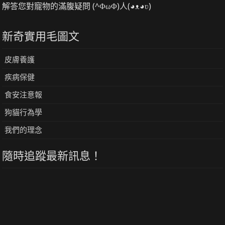
解答您對寵物的滿腹疑問 (^ΦωΦ)人(◕ᴥ◕ʋ)
新奇實用毛圖文
皮膚養護
疾病保健
食安注意報
狗貓行為學
我們的理念
隨時追蹤最新訊息！