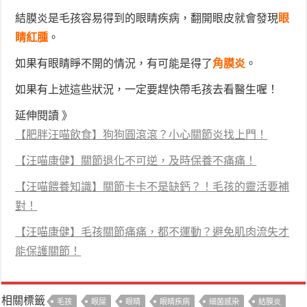
結膜炎是毛孩容易得到的眼睛疾病，翻開眼皮就會發現
眼
睛紅腫
。
如果有眼睛睜不開的情況，有可能是得了
角膜炎
。
如果有上述這些狀況，一定要趕快帶毛孩去看醫生喔！
延伸閱讀 》
【肥胖汪喵飲食】狗狗圓滾滾？小心關節炎找上門！
【汪喵康健】關節退化不可逆，及時保養不痛痛！
【汪喵餵養知識】關節卡卡不是缺鈣？！毛孩的靈活要補
對！
【汪喵康健】毛孩關節痛痛，都不運動？避免肌肉流失才
能保護關節！
相關標籤
毛孩
眼屎
眼睛
眼睛疾病
細菌感染
結膜炎