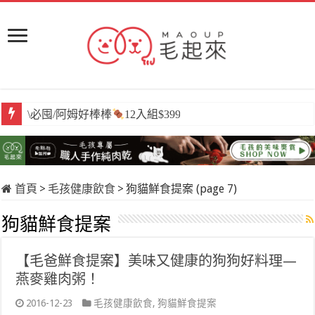
\必囤/阿姆好棒棒
12入組$399
首頁
>
毛孩健康飲食
>
狗貓鮮食提案 (page 7)
狗貓鮮食提案
【毛爸鮮食提案】美味又健康的狗狗好料理—
燕麥雞肉粥！
2016-12-23
毛孩健康飲食
,
狗貓鮮食提案