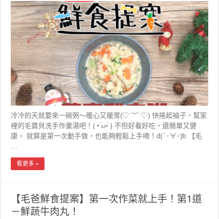
冷冷的天就要來一碗粥～暖心又暖胃(♡˙︶˙♡) 快捲起袖子，幫家
裡的毛寶貝洗手作羹湯吧！( • ̀ω•́ ) 不但好看好吃，還簡單又健
康， 就算是第一次動手做，也能夠輕鬆上手唷！d(`･∀･)b 【毛
…
看更多 »
【毛爸鮮食提案】第一次作菜就上手！第1道
－鮮蔬牛肉丸！