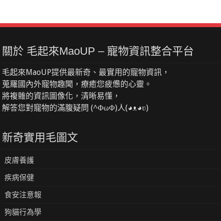
關於 毛起來MaoUP – 寵物資訊整合平台
毛起來MaoUP提供最新奇、最實用的寵物資訊，
蒐羅國內外寵物趣聞，療癒您疲憊的心靈。
將複雜的資訊圖像化，清晰易懂，
解答您對寵物的滿腹疑問 (^ΦωΦ)人(◕ᴥ◕ʋ)
新奇實用毛圖文
皮膚養護
疾病保健
食安注意報
狗貓行為學