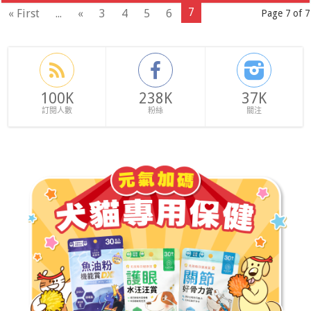
7
« First
...
«
3
4
5
6
Page 7 of 7
100K
238K
37K
訂閱人數
粉絲
關注