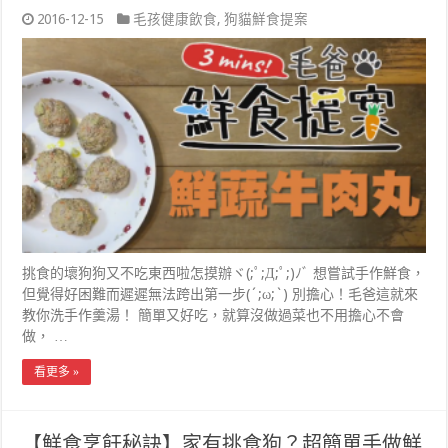
2016-12-15
毛孩健康飲食
,
狗貓鮮食提案
挑食的壞狗狗又不吃東西啦怎摸辦ヾ(;ﾟ;Д;ﾟ;)ﾉﾞ 想嘗試手作鮮食，
但覺得好困難而遲遲無法跨出第一步(´;ω;`) 別擔心！毛爸這就來
教你洗手作羹湯！ 簡單又好吃，就算沒做過菜也不用擔心不會
做， …
看更多 »
【鮮食烹飪秘訣】家有挑食狗？超簡單手做鮮