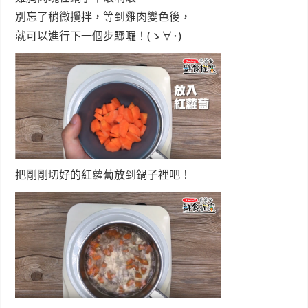
別忘了稍微攪拌，等到雞肉變色後，
就可以進行下一個步驟囉！(ゝ∀･)
把剛剛切好的紅蘿蔔放到鍋子裡吧！