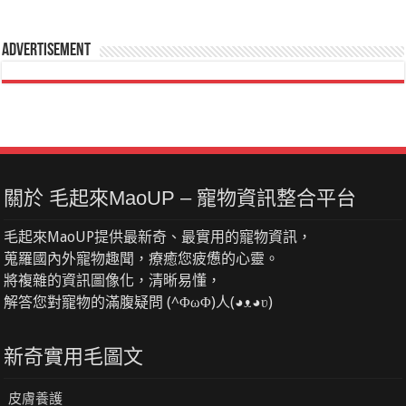
Advertisement
關於 毛起來MaoUP – 寵物資訊整合平台
毛起來MaoUP提供最新奇、最實用的寵物資訊，
蒐羅國內外寵物趣聞，療癒您疲憊的心靈。
將複雜的資訊圖像化，清晰易懂，
解答您對寵物的滿腹疑問 (^ΦωΦ)人(◕ᴥ◕ʋ)
新奇實用毛圖文
皮膚養護