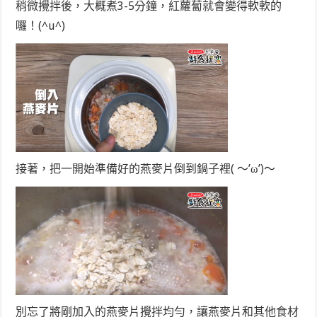
稍微攪拌後，大概煮3-5分鐘，紅蘿蔔就會變得軟軟的
囉！(^u^)
接著，把一開始準備好的燕麥片倒到鍋子裡( ～’ω’)～
別忘了將剛加入的燕麥片攪拌均勻，讓燕麥片和其他食材