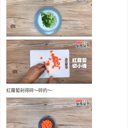
紅蘿蔔剁得碎～碎的～