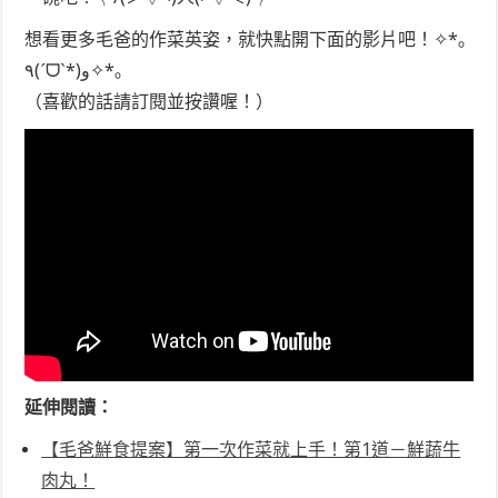
想看更多毛爸的作菜英姿，就快點開下面的影片吧！✧*｡
٩(ˊᗜˋ*)و✧*｡
（喜歡的話請訂閱並按讚喔！）
延伸閱讀：
【毛爸鮮食提案】第一次作菜就上手！第1道－鮮蔬牛
肉丸！