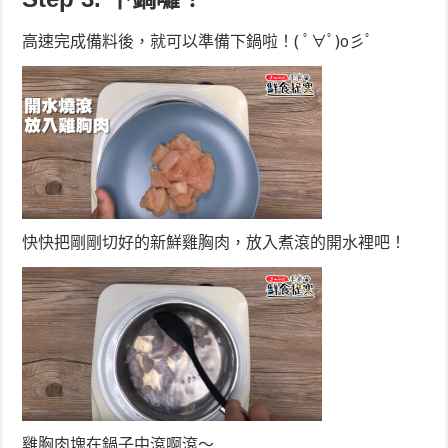
高速完成備料後，就可以準備下鍋啦！( ﾟ∀ﾟ)o彡ﾟ
快快把剛剛切好的新鮮雞胸肉，放入煮滾的開水裡吧！
雞胸肉塊在鍋子中滾啊滾～