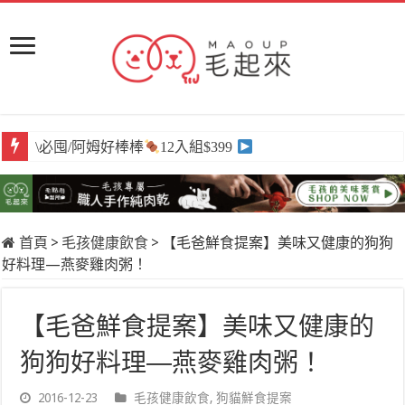
\必囤/阿姆好棒棒
\獨家/原肉嫩鮮食
12入組$399
任選買6送3
首頁
>
毛孩健康飲食
>
【毛爸鮮食提案】美味又健康的狗狗
好料理—燕麥雞肉粥！
【毛爸鮮食提案】美味又健康的
狗狗好料理—燕麥雞肉粥！
2016-12-23
毛孩健康飲食
,
狗貓鮮食提案