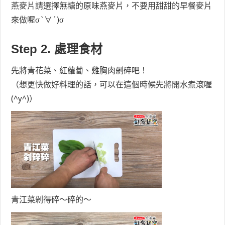
燕麥片請選擇無糖的原味燕麥片，不要用甜甜的早餐麥片
來做喔σ`∀´)σ
Step 2. 處理食材
先將青花菜、紅蘿蔔、雞胸肉剁碎吧！
（想更快做好料理的話，可以在這個時候先將開水煮滾喔
(^y^)）
青江菜剁得碎～碎的～