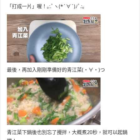
「打成一片」喔！｡:.ﾟヽ(*´∀`)ﾉﾟ.:｡
最後，再加入剛剛準備好的青江菜(・∀・)つ
青江菜下鍋後也別忘了攪拌，大概煮20秒，就可以起鍋