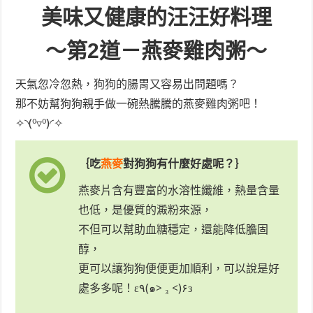
美味又健康的汪汪好料理
～第2道－燕麥雞肉粥～
天氣忽冷忽熱，狗狗的腸胃又容易出問題嗎？
那不妨幫狗狗親手做一碗熱騰騰的燕麥雞肉粥吧！
✧◝(⁰▿⁰)◜✧
｛吃
燕麥
對狗狗有什麼好處呢？｝
燕麥片含有豐富的水溶性纖維，熱量含量
也低，是優質的澱粉來源，
不但可以幫助血糖穩定，還能降低膽固
醇，
更可以讓狗狗便便更加順利，可以說是好
處多多呢！ε٩(๑> ₃ <)۶з