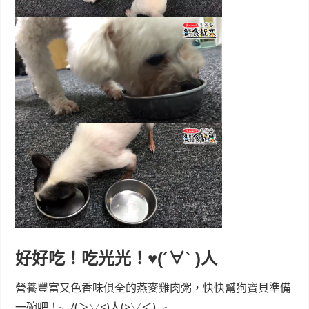
好好吃！吃光光！♥(´∀` )人
營養豐富又色香味俱全的燕麥雞肉粥，快快幫狗寶貝準備
一碗吧！╮/(＞▽<)人(>▽＜)╭