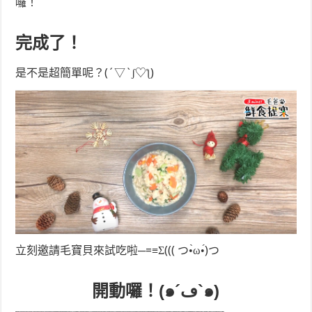
囉！
完成了！
是不是超簡單呢？(´▽`ʃ♡ƪ)
立刻邀請毛寶貝來試吃啦─=≡Σ((( つ•̀ω•́)つ
開動囉！(๑´ڡ`๑)