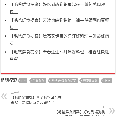
【毛爸鮮食提案】好吃到讓狗狗飛起來—蘆筍豬肉沙
拉！
【毛爸鮮食提案】天冷也給狗狗補一補—時蔬豬肉豆漿
煲！
【毛爸鮮食提案】漂亮又健康的汪汪好料理—鮮蔬雞肉
凍！
【毛爸鮮食提案】新春汪汪～拜年好料理－桂圓紅棗紅
豆蜜！
相關標籤
DIY
手作鮮食
毛爸3分鐘鮮食提案
燕麥雞肉粥
狗狗
上一則
【狗語翻譯機】咦？狗狗耳朵往
後貼，是超嗨還是超害怕？
下一則
【毛爸鮮食提案】好吃到讓狗狗