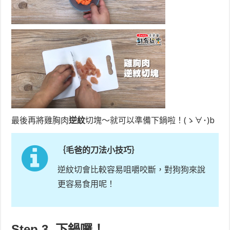
最後再將雞胸肉
逆紋
切塊～就可以準備下鍋啦！(ゝ∀･)b
｛毛爸的刀法小技巧｝
逆紋切會比較容易咀嚼咬斷，對狗狗來說
更容易食用呢！
Step 3. 下鍋囉！