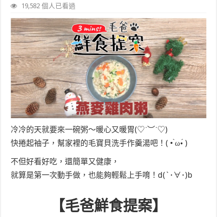
19,582 個人已看過
冷冷的天就要來一碗粥～暖心又暖胃(♡˙︶˙♡)
快捲起袖子，幫家裡的毛寶貝洗手作羹湯吧！( • ̀ω•́ )
不但好看好吃，還簡單又健康，
就算是第一次動手做，也能夠輕鬆上手唷！d(`･∀･)b
【毛爸鮮食提案】