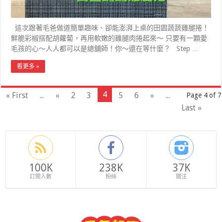
這次跟著毛爸做道簡單趣味、卻能澎湃上桌的田園蔬蔬雞腿捲！
鮮脆彩椒搭配胡蘿蔔，再用軟嫩的雞腿肉捲起來～ 只要有一顆愛
毛孩的心～人人都可以是總舖師！你～還在等什麼？ Step …
看更多 »
4
« First
...
«
2
3
5
6
»
...
Page 4 of 7
Last »
100K
238K
37K
訂閱人數
粉絲
關注