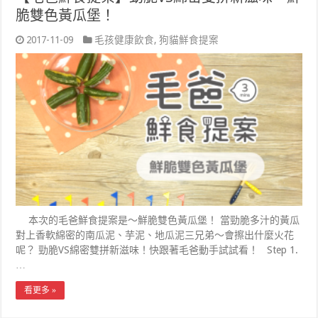
脆雙色黃瓜堡！
2017-11-09
毛孩健康飲食
,
狗貓鮮食提案
本次的毛爸鮮食提案是～鮮脆雙色黃瓜堡！ 當勁脆多汁的黃瓜
對上香軟綿密的南瓜泥、芋泥、地瓜泥三兄弟～會擦出什麼火花
呢？ 勁脆VS綿密雙拼新滋味！快跟著毛爸動手試試看！ Step 1.
…
看更多 »