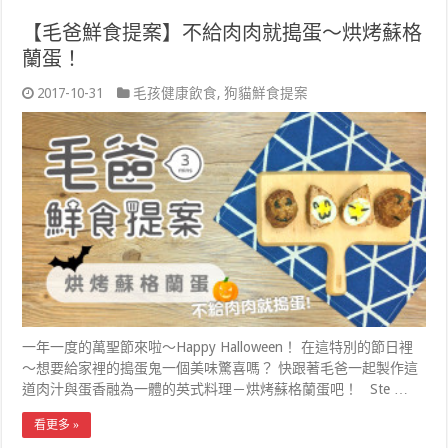
【毛爸鮮食提案】不給肉肉就搗蛋～烘烤蘇格
蘭蛋！
2017-10-31
毛孩健康飲食
,
狗貓鮮食提案
一年一度的萬聖節來啦～Happy Halloween！ 在這特別的節日裡
～想要給家裡的搗蛋鬼一個美味驚喜嗎？ 快跟著毛爸一起製作這
道肉汁與蛋香融為一體的英式料理－烘烤蘇格蘭蛋吧！ Ste …
看更多 »