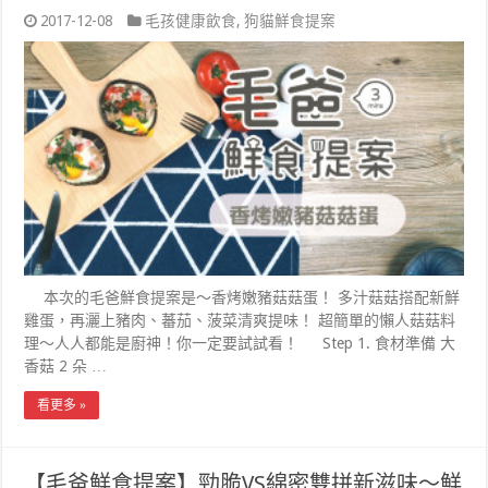
2017-12-08
毛孩健康飲食
,
狗貓鮮食提案
本次的毛爸鮮食提案是～香烤嫩豬菇菇蛋！ 多汁菇菇搭配新鮮
雞蛋，再灑上豬肉、蕃茄、菠菜清爽提味！ 超簡單的懶人菇菇料
理～人人都能是廚神！你一定要試試看！ Step 1. 食材準備 大
香菇 2 朵 …
看更多 »
【毛爸鮮食提案】勁脆VS綿密雙拼新滋味～鮮