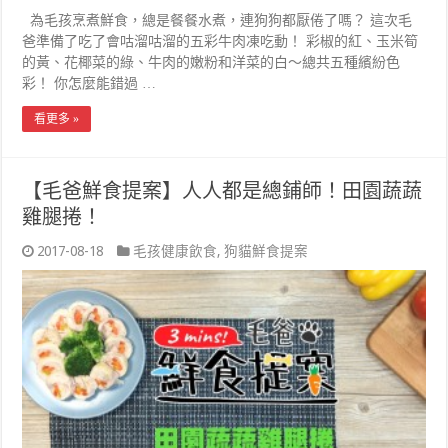
為毛孩烹煮鮮食，總是餐餐水煮，連狗狗都厭倦了嗎？ 這次毛
爸準備了吃了會咕溜咕溜的五彩牛肉凍吃動！ 彩椒的紅、玉米筍
的黃、花椰菜的綠、牛肉的嫩粉和洋菜的白～總共五種繽紛色
彩！ 你怎麼能錯過 …
看更多 »
【毛爸鮮食提案】人人都是總鋪師！田園蔬蔬
雞腿捲！
2017-08-18
毛孩健康飲食
,
狗貓鮮食提案