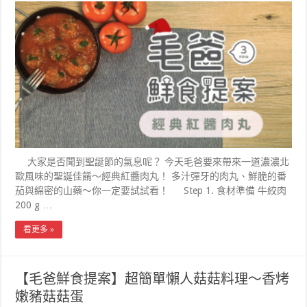
大家是否聞到聖誕節的氣息呢？ 今天毛爸要來帶來一道濃濃北
歐風味的聖誕佳餚～經典紅醬肉丸！ 多汁彈牙的肉丸、鮮脆的番
茄與綿密的山藥～你一定要試試看！ Step 1. 食材準備 牛絞肉
200 g …
看更多 »
【毛爸鮮食提案】超簡單懶人菇菇料理～香烤
嫩豬菇菇蛋