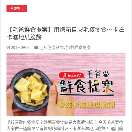
看更多 »
【毛爸鮮食提案】用烤箱自製毛孩零食～卡滋
卡滋地瓜脆餅
2017-09-26
毛孩健康飲食
,
狗貓鮮食提案
毛孩喜歡吃零食嗎？外面買零食總是大傷荷包嗎？ 今天毛爸要帶
大家做一道簡單又有趣的烤箱料理～卡滋卡滋地瓜脆餅！ 運用簡