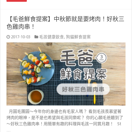
【毛爸鮮食提案】中秋節就是要烤肉！好秋三
色雞肉串！
2017-10-03
毛孩健康飲食
,
狗貓鮮食提案
月圓毛團圓～今年你的身邊也有毛家人嗎？ 看到毛孩羨慕望著
烤肉的眼神，是不是也希望與毛孩同樂呢？ 你的心願毛爸聽到了
～好秋三色雞肉串！用簡單有趣的料理與毛孩一同賞月趣！ St
…