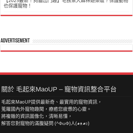
【2025最新！狗貓出門趣】毛孩禁入森林遊樂區？保護動物
也保護寵物！
Advertisement
關於 毛起來MaoUP – 寵物資訊整合平台
毛起來MaoUP提供最新奇、最實用的寵物資訊，
蒐羅國內外寵物趣聞，療癒您疲憊的心靈。
將複雜的資訊圖像化，清晰易懂，
解答您對寵物的滿腹疑問 (^ΦωΦ)人(◕ᴥ◕ʋ)