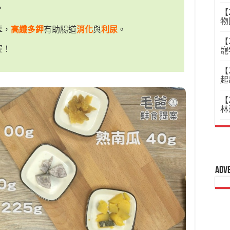
？
【
物
厚，
高纖多鉀
有助腸道
消化
與
利尿
。
【
喔！
寵
【
起
【
林
Adv