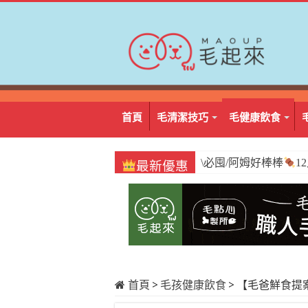
首頁
毛清潔技巧
毛健康飲食
\必囤/阿姆好棒棒
1
最新優惠
首頁
>
毛孩健康飲食
>
【毛爸鮮食提