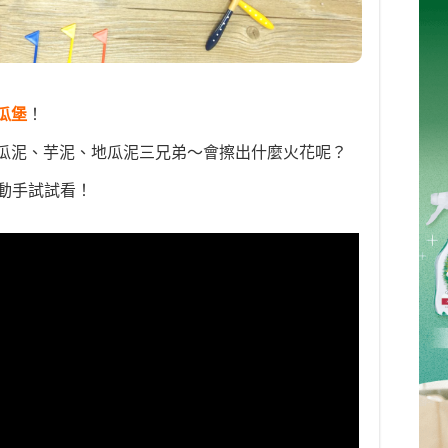
瓜堡
！
瓜泥、芋泥、地瓜泥三兄弟～會擦出什麼火花呢？
動手試試看！