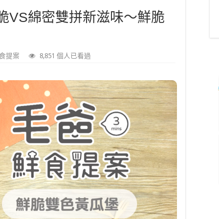
脆VS綿密雙拼新滋味～鮮脆
食提案
8,851 個人已看過