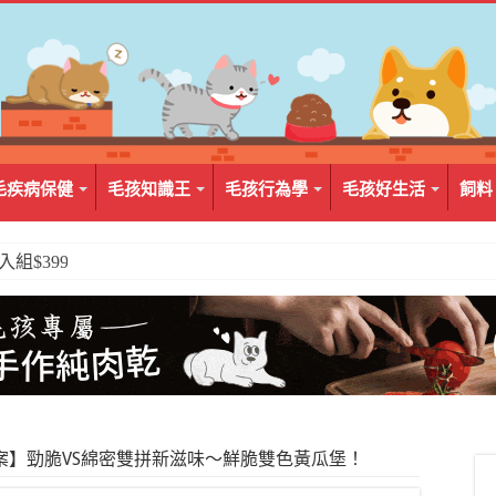
毛疾病保健
毛孩知識王
毛孩行為學
毛孩好生活
飼料
2入組$399
案】勁脆VS綿密雙拼新滋味～鮮脆雙色黃瓜堡！