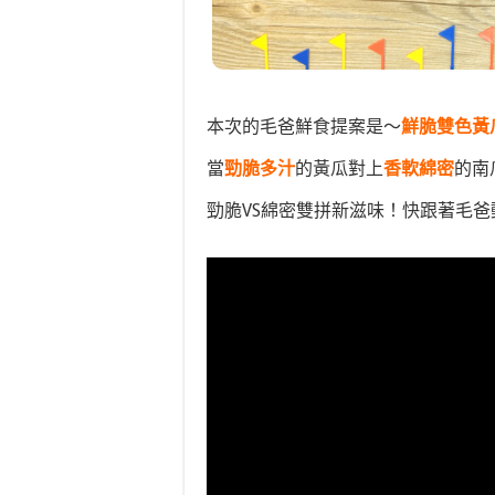
本次的毛爸鮮食提案是～
鮮脆雙色黃
當
勁脆多汁
的黃瓜對上
香軟綿密
的南
勁脆VS綿密雙拼新滋味！快跟著毛爸