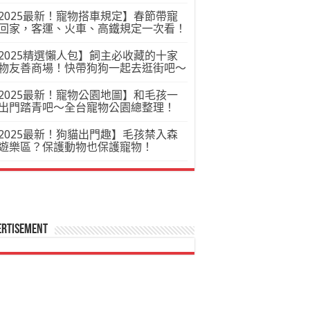
2025最新！寵物搭車規定】春節帶寵
回家，客運、火車、高鐵規定一次看！
2025精選懶人包】飼主必收藏的十家
物友善商場！快帶狗狗一起去逛街吧～
2025最新！寵物公園地圖】和毛孩一
出門踏青吧～全台寵物公園總整理！
2025最新！狗貓出門趣】毛孩禁入森
遊樂區？保護動物也保護寵物！
ertisement