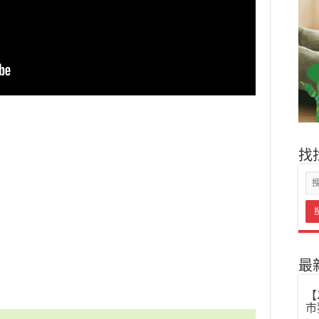
找
最
【
市