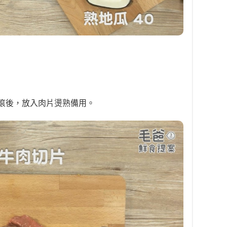
滾後，放入肉片燙熟備用。