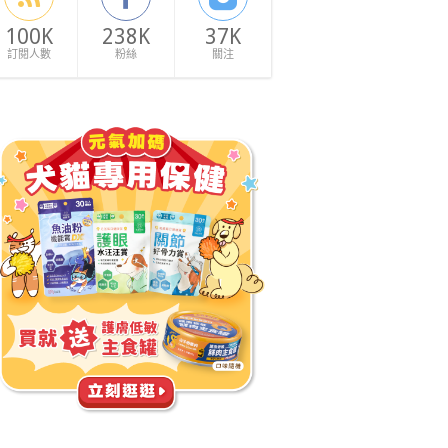
100K
238K
37K
訂閱人數
粉絲
關注