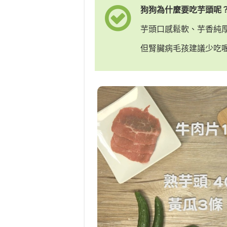
狗狗為什麼要吃芋頭呢
芋頭口感鬆軟、芋香純
但腎臟病毛孩建議少吃