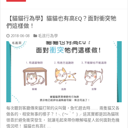
【貓貓行為學】貓貓也有高EQ？面對衝突牠
們這樣做！
2018-06-08
毛孩行為學
每次聽到客廳傳來貓打架的尖叫聲，急忙趕去時…… 兩隻貓又各
做各的、相安無事的樣子？！╮(′～‵〞)╭ 這其實都是因為貓咪
很善於避免衝突發生， 就讓毛起來帶你瞭解喵星人如何面對危機
情況吧！ 貓貓也有高E …