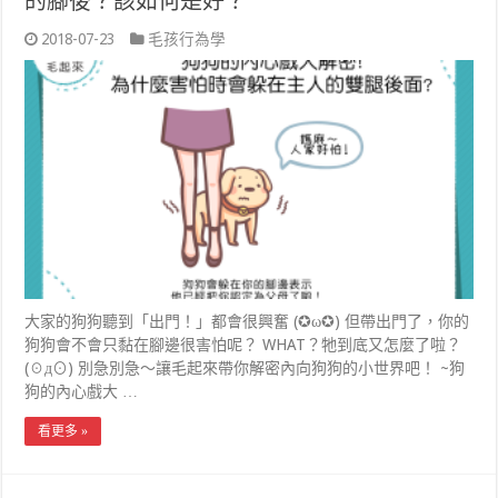
的腳後？該如何是好？
2018-07-23
毛孩行為學
大家的狗狗聽到「出門！」都會很興奮 (✪ω✪) 但帶出門了，你的
狗狗會不會只黏在腳邊很害怕呢？ WHAT？牠到底又怎麼了啦？
(☉д⊙) 別急別急～讓毛起來帶你解密內向狗狗的小世界吧！ ~狗
狗的內心戲大 …
看更多 »