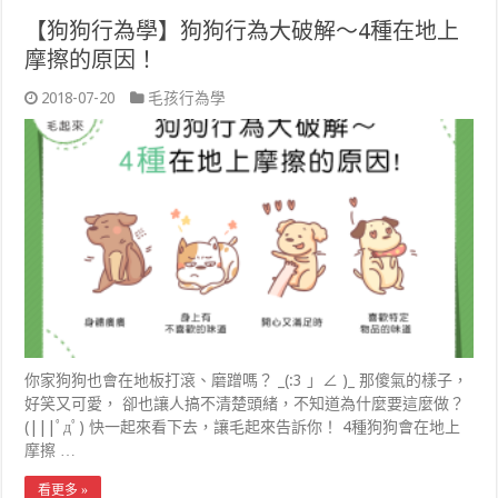
【狗狗行為學】狗狗行為大破解～4種在地上
摩擦的原因！
2018-07-20
毛孩行為學
你家狗狗也會在地板打滾、磨蹭嗎？ _(:3 」∠ )_ 那傻氣的樣子，
好笑又可愛， 卻也讓人搞不清楚頭緒，不知道為什麼要這麼做？
(|||ﾟдﾟ) 快一起來看下去，讓毛起來告訴你！ 4種狗狗會在地上
摩擦 …
看更多 »