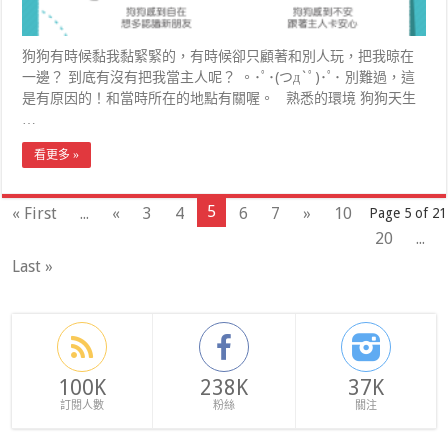
狗狗有時候黏我黏緊緊的，有時候卻只顧著和別人玩，把我晾在
一邊？ 到底有沒有把我當主人呢？ 。･ﾟ･(つд`ﾟ)･ﾟ･ 別難過，這
是有原因的！和當時所在的地點有關喔。 熟悉的環境 狗狗天生
…
看更多 »
5
« First
...
«
3
4
6
7
»
10
Page 5 of 21
20
...
Last »
100K
238K
37K
訂閱人數
粉絲
關注