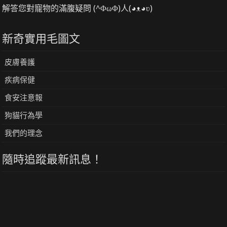
解答您對寵物的滿腹疑問 (^ΦωΦ)人(◕ᴥ◕ʋ)
新奇實用毛圖文
皮膚養護
疾病保健
食安注意報
狗貓行為學
我們的理念
隨時追蹤最新訊息！