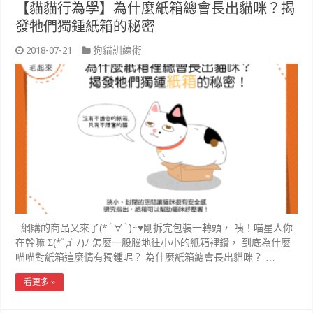
【貓貓行為學】為什麼紙箱總會長出貓咪？揭
發牠們獨鍾紙箱的秘密
2018-07-21
狗貓訓練術
網購的商品又來了(*´∀`)~♥剛拆完包裝一轉頭， 咦！喵星人你
在幹嘛 Σ(*ﾟдﾟﾉ)ﾉ 怎麼一股腦地往小小的紙箱裡鑽， 到底為什麼
喵喵對紙箱這麼情有獨鍾呢？ 為什麼紙箱總會長出貓咪？ …
看更多 »