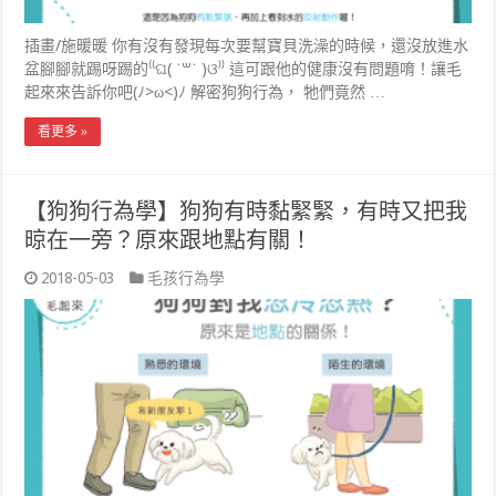
插畫/施暖暖 你有沒有發現每次要幫寶貝洗澡的時候，還沒放進水
盆腳腳就踢呀踢的⁽⁽ଘ( ˙꒳˙ )ଓ⁾⁾ 這可跟他的健康沒有問題唷！讓毛
起來來告訴你吧(ﾉ>ω<)ﾉ 解密狗狗行為， 牠們竟然 …
看更多 »
【狗狗行為學】狗狗有時黏緊緊，有時又把我
晾在一旁？原來跟地點有關！
2018-05-03
毛孩行為學