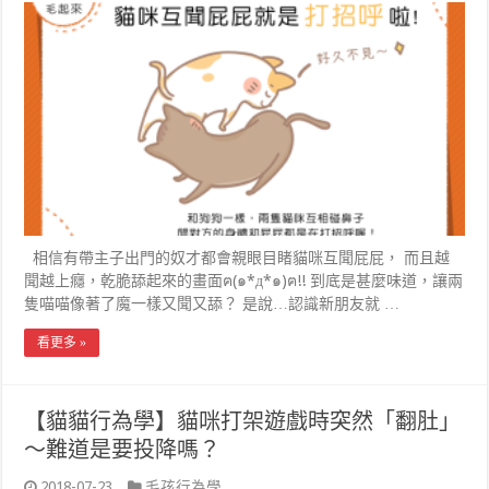
相信有帶主子出門的奴才都會親眼目睹貓咪互聞屁屁， 而且越
聞越上癮，乾脆舔起來的畫面ฅ(๑*д*๑)ฅ!! 到底是甚麼味道，讓兩
隻喵喵像著了魔一樣又聞又舔？ 是說…認識新朋友就 …
看更多 »
【貓貓行為學】貓咪打架遊戲時突然「翻肚」
～難道是要投降嗎？
2018-07-23
毛孩行為學