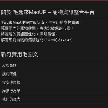
關於 毛起來MaoUP – 寵物資訊整合平台
毛起來MaoUP提供最新奇、最實用的寵物資訊，
蒐羅國內外寵物趣聞，療癒您疲憊的心靈。
將複雜的資訊圖像化，清晰易懂，
解答您對寵物的滿腹疑問 (^ΦωΦ)人(◕ᴥ◕ʋ)
新奇實用毛圖文
皮膚養護
疾病保健
食安注意報
狗貓行為學
我們的理念