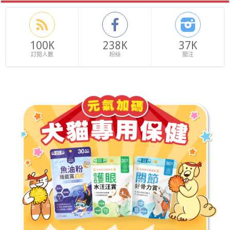
100K
238K
37K
訂閱人數
粉絲
關注