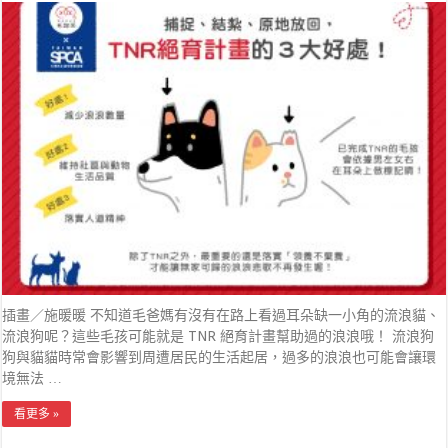
插畫／施暖暖 不知道毛爸媽有沒有在路上看過耳朵缺一小角的流浪貓、
流浪狗呢？這些毛孩可能就是 TNR 絕育計畫幫助過的浪浪哦！ 流浪狗
狗與貓貓時常會影響到周遭居民的生活起居，過多的浪浪也可能會讓環
境無法 …
看更多 »