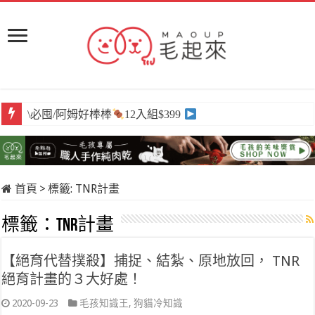
\必囤/阿姆好棒棒
12入組$399
首頁
>
標籤:
TNR計畫
標籤：
TNR計畫
【絕育代替撲殺】捕捉、結紮、原地放回， TNR
絕育計畫的３大好處！
2020-09-23
毛孩知識王
,
狗貓冷知識