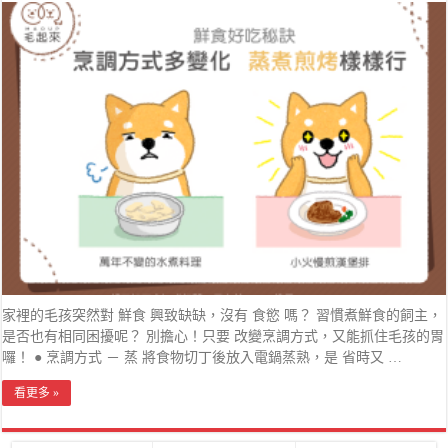
家裡的毛孩突然對 鮮食 興致缺缺，沒有 食慾 嗎？ 習慣煮鮮食的飼主，
是否也有相同困擾呢？ 別擔心！只要 改變烹調方式，又能抓住毛孩的胃
囉！ ● 烹調方式 － 蒸 將食物切丁後放入電鍋蒸熟，是 省時又 …
看更多 »