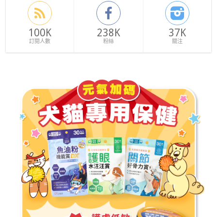
100K
238K
37K
訂閱人數
粉絲
關注