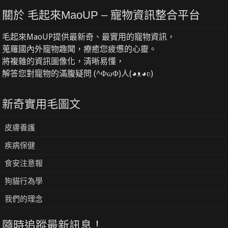
關於 毛起來MaoUP – 寵物資訊整合平台
毛起來MaoUP提供最新奇、最實用的寵物資訊，
蒐羅國內外寵物趣聞，療癒您疲憊的心靈。
將複雜的資訊圖像化，清晰易懂，
解答您對寵物的滿腹疑問 (^ΦωΦ)人(◕ᴥ◕ʋ)
新奇實用毛圖文
皮膚養護
疾病保健
食安注意報
狗貓行為學
我們的理念
隨時追蹤最新訊息！