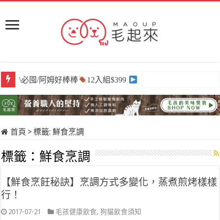
\必囤/阿姆好棒棒
12入組$399
首頁
>
標籤:
鮮食烹調
標籤：
鮮食烹調
【鮮食烹飪秘訣】烹調方式多變化，蒸煮煎烤樣樣
行！
2017-07-21
毛孩健康飲食
,
狗貓飲食須知