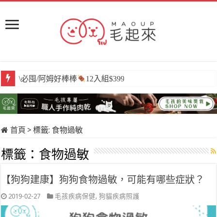
\必囤/阿姆好棒棒
12入組$399
首頁
>
標籤:
食物過敏
標籤：
食物過敏
【狗狗建康】狗狗食物過敏，可能有哪些症狀？
2019-02-27
毛孩疾病保健
,
狗貓疾病照護