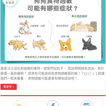
我家汪汪沒吃到過期的東西，卻突然拉肚子， 而且明明就有洗澡，為什
麼還一直抓癢啊？ 原來有可能是因為食物過敏惹的禍！？(|||ﾟдﾟ) 就讓
我們一起來看看， 食物過敏可能還會有哪些症狀吧！ …
看更多 »