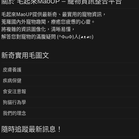
關於 毛起來MaoUP – 寵物資訊整合平台
毛起來MaoUP提供最新奇、最實用的寵物資訊，
蒐羅國內外寵物趣聞，療癒您疲憊的心靈。
將複雜的資訊圖像化，清晰易懂，
解答您對寵物的滿腹疑問 (^ΦωΦ)人(◕ᴥ◕ʋ)
新奇實用毛圖文
皮膚養護
疾病保健
食安注意報
狗貓行為學
我們的理念
隨時追蹤最新訊息！