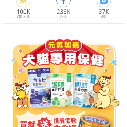
100K
238K
37K
訂閱人數
粉絲
關注