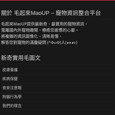
關於 毛起來MaoUP – 寵物資訊整合平台
毛起來MaoUP提供最新奇、最實用的寵物資訊，
蒐羅國內外寵物趣聞，療癒您疲憊的心靈。
將複雜的資訊圖像化，清晰易懂，
解答您對寵物的滿腹疑問 (^ΦωΦ)人(◕ᴥ◕ʋ)
新奇實用毛圖文
皮膚養護
疾病保健
食安注意報
狗貓行為學
我們的理念