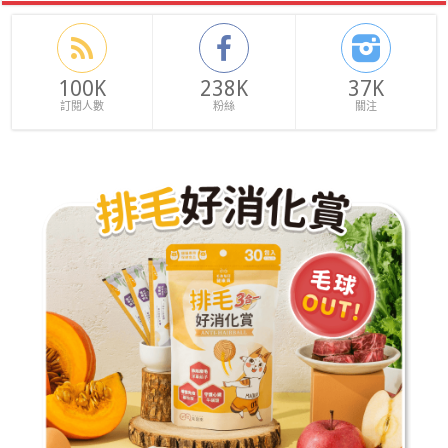
100K
238K
37K
訂閱人數
粉絲
關注