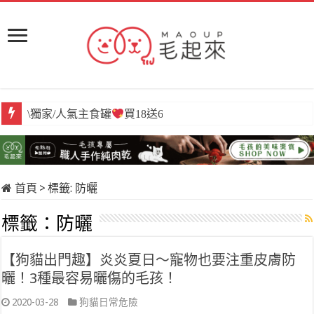
\獨家/人氣主食罐
買18送6
首頁
>
標籤:
防曬
標籤：
防曬
【狗貓出門趣】炎炎夏日～寵物也要注重皮膚防
曬！3種最容易曬傷的毛孩！
2020-03-28
狗貓日常危險