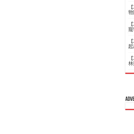
【
物
【
寵
【
起
【
林
Adv