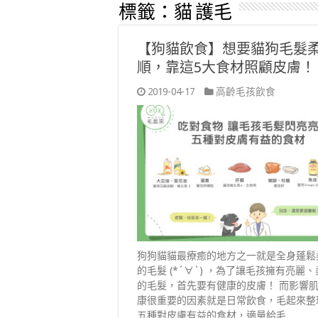
標籤：
貓 護毛
【狗貓飲食】想要貓狗毛髮
順，靠這5大食材照顧皮膚！
2019-04-17
高齡毛孩飲食
狗狗貓貓最療癒的地方之一就是全身蓬鬆
的毛髮 (*´∀`) ，為了讓毛孩擁有亮麗
的毛髮，首先要有健康的皮膚！ 而影響
康很重要的因素就是日常飲食，毛起來整
五種對皮膚有益的食材，適量給毛 …