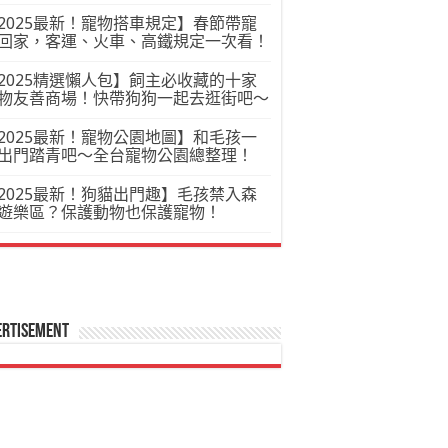
2025最新！寵物搭車規定】春節帶寵
回家，客運、火車、高鐵規定一次看！
2025精選懶人包】飼主必收藏的十家
物友善商場！快帶狗狗一起去逛街吧～
2025最新！寵物公園地圖】和毛孩一
出門踏青吧～全台寵物公園總整理！
2025最新！狗貓出門趣】毛孩禁入森
遊樂區？保護動物也保護寵物！
ertisement