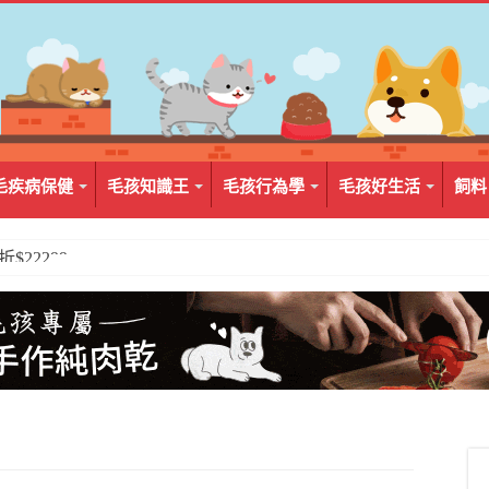
毛疾病保健
毛孩知識王
毛孩行為學
毛孩好生活
飼料
2入組$399