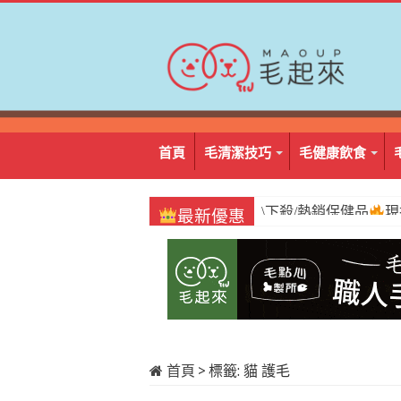
首頁
毛清潔技巧
毛健康飲食
\必囤/阿姆好棒棒
1
最新優惠
首頁
>
標籤:
貓 護毛