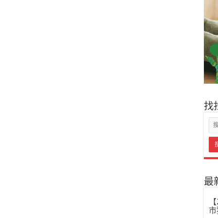
找
最
【
市