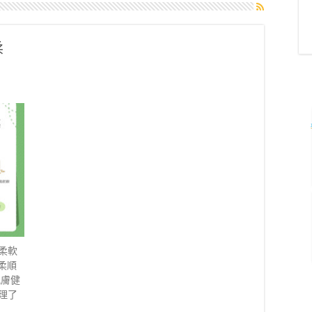
柔
柔軟
、柔順
肌膚健
理了