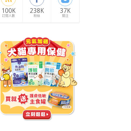
100K
238K
37K
訂閱人數
粉絲
關注