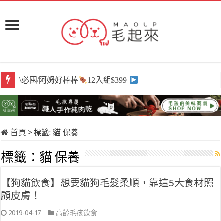
\必囤/阿姆好棒棒
12入組$399
首頁
>
標籤:
貓 保養
標籤：
貓 保養
【狗貓飲食】想要貓狗毛髮柔順，靠這5大食材照
顧皮膚！
2019-04-17
高齡毛孩飲食