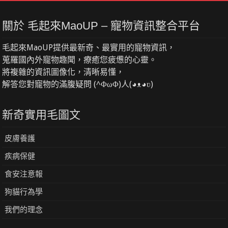
關於 毛起來MaoUP – 寵物資訊整合平台
毛起來MaoUP提供最新奇、最實用的寵物資訊，
蒐羅國內外寵物趣聞，療癒您疲憊的心靈。
將複雜的資訊圖像化，清晰易懂，
解答您對寵物的滿腹疑問 (^ΦωΦ)人(◕ᴥ◕ʋ)
新奇實用毛圖文
皮膚養護
疾病保健
食安注意報
狗貓行為學
我們的理念