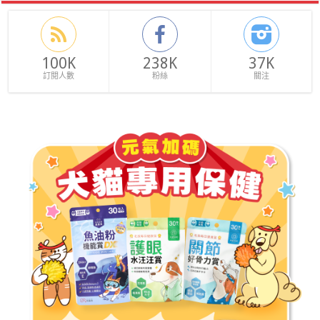
100K
238K
37K
訂閱人數
粉絲
關注