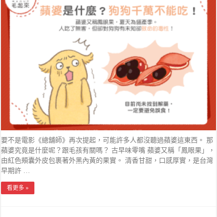
要不是電影《總舖師》再次提起，可能許多人都沒聽過蘋婆這東西。 那
蘋婆究竟是什麼呢？跟毛孩有關嗎？ 古早味零嘴 蘋婆又稱「鳳眼果」，
由紅色頰囊外皮包裹著外黑內黃的果實。 清香甘甜，口感厚實，是台灣
早期許 …
看更多 »