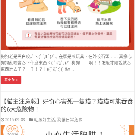
狗狗老是黑白咬｡ﾟヽ(ﾟ´Д`)ﾉﾟ｡ 在家是咬玩具，在外咬石頭…… 真擔心
狗狗亂咬會吞下什麼東西ヾ(;ﾟ;Д;ﾟ;)ﾉﾞ 狗狗——啊！！怎麼才剛說就吞
東西進去了？！？！？！(((ﾟДﾟ;))) &n …
看更多 »
【貓主注意報】好奇心害死一隻貓？貓貓可能吞食
的6大危險物！
2015-09-03
毛孩好生活
,
狗貓日常危險