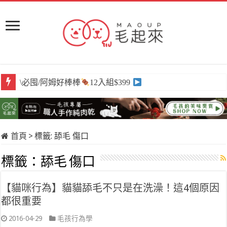
\必囤/阿姆好棒棒
12入組$399
首頁
>
標籤:
舔毛 傷口
標籤：
舔毛 傷口
【貓咪行為】貓貓舔毛不只是在洗澡！這4個原因
都很重要
2016-04-29
毛孩行為學