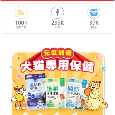
100K
238K
37K
訂閱人數
粉絲
關注