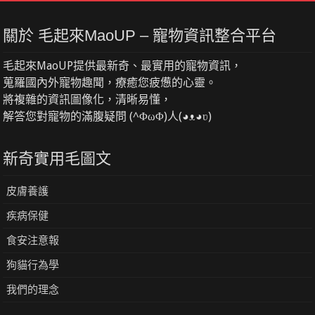
關於 毛起來MaoUP – 寵物資訊整合平台
毛起來MaoUP提供最新奇、最實用的寵物資訊，
蒐羅國內外寵物趣聞，療癒您疲憊的心靈。
將複雜的資訊圖像化，清晰易懂，
解答您對寵物的滿腹疑問 (^ΦωΦ)人(◕ᴥ◕ʋ)
新奇實用毛圖文
皮膚養護
疾病保健
食安注意報
狗貓行為學
我們的理念