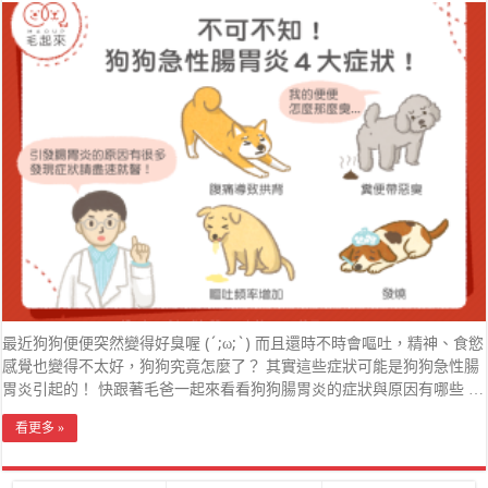
最近狗狗便便突然變得好臭喔 (´;ω;`) 而且還時不時會嘔吐，精神、食慾
感覺也變得不太好，狗狗究竟怎麼了？ 其實這些症狀可能是狗狗急性腸
胃炎引起的！ 快跟著毛爸一起來看看狗狗腸胃炎的症狀與原因有哪些 …
看更多 »