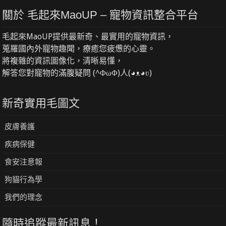
關於 毛起來MaoUP – 寵物資訊整合平台
毛起來MaoUP提供最新奇、最實用的寵物資訊，
蒐羅國內外寵物趣聞，療癒您疲憊的心靈。
將複雜的資訊圖像化，清晰易懂，
解答您對寵物的滿腹疑問 (^ΦωΦ)人(◕ᴥ◕ʋ)
新奇實用毛圖文
皮膚養護
疾病保健
食安注意報
狗貓行為學
我們的理念
隨時追蹤最新訊息！