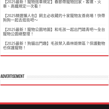
【2025最新！寵物搭車規定】春節帶寵物回家，客運、火
車、高鐵規定一次看！
【2025精選懶人包】飼主必收藏的十家寵物友善商場！快帶
狗狗一起去逛街吧～
【2025最新！寵物公園地圖】和毛孩一起出門踏青吧～全台
寵物公園總整理！
【2025最新！狗貓出門趣】毛孩禁入森林遊樂區？保護動物
也保護寵物！
Advertisement