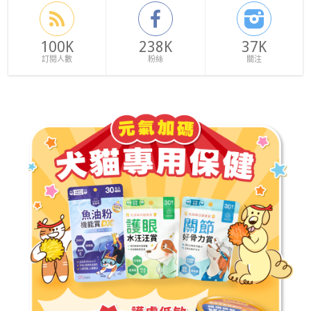
100K
238K
37K
訂閱人數
粉絲
關注