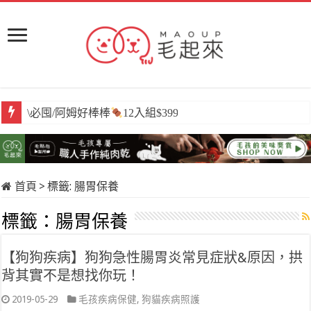
\必囤/阿姆好棒棒
12入組$399
首頁
>
標籤:
腸胃保養
標籤：
腸胃保養
【狗狗疾病】狗狗急性腸胃炎常見症狀&原因，拱
背其實不是想找你玩！
2019-05-29
毛孩疾病保健
,
狗貓疾病照護