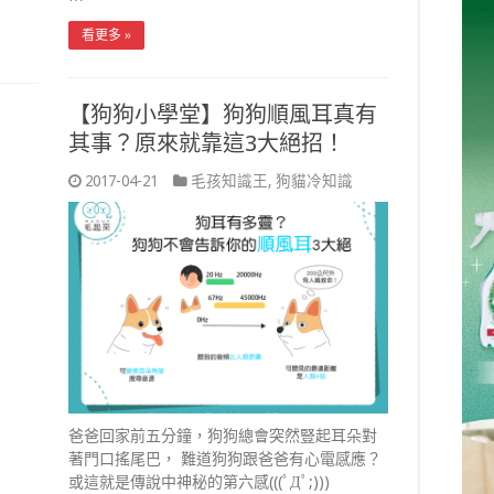
看更多 »
【狗狗小學堂】狗狗順風耳真有
其事？原來就靠這3大絕招！
2017-04-21
毛孩知識王
,
狗貓冷知識
爸爸回家前五分鐘，狗狗總會突然豎起耳朵對
著門口搖尾巴， 難道狗狗跟爸爸有心電感應？
或這就是傳說中神秘的第六感(((ﾟДﾟ;)))