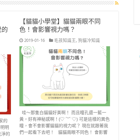
【貓貓小學堂】貓貓兩眼不同
覺的
色！會影響視力嗎？
2019-01-16
毛孩知識王
,
狗貓冷知識
哇～那隻白貓貓好美啊！ 而且瞳孔還一藍一
黃，好有神秘感啊！(♡˙︶˙♡) 可是這樣的異色
家的
瞳，會不會影響貓貓的視力呢？ 現在就跟著我
裡明明
們一起看下去吧！ 貓貓兩眼不同色！ 會影響
不乾淨的
…