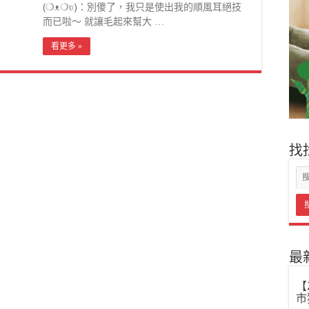
(❍ᴥ❍ʋ)：別傻了，我只是使出我的順風耳絕技
而已啦～ 就讓毛起來幫大 …
看更多 »
找
最
【
市