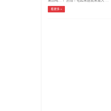
東西嗎…？ 別怕！毛起來這就來幫大 …
看更多 »