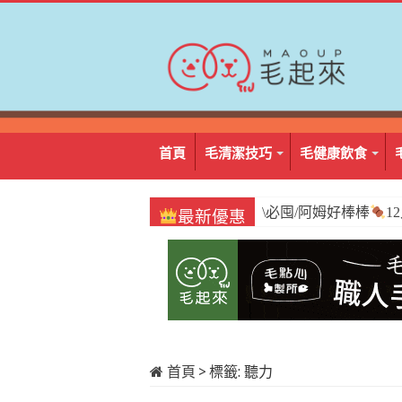
首頁
毛清潔技巧
毛健康飲食
\必囤/阿姆好棒棒
1
最新優惠
首頁
>
標籤:
聽力