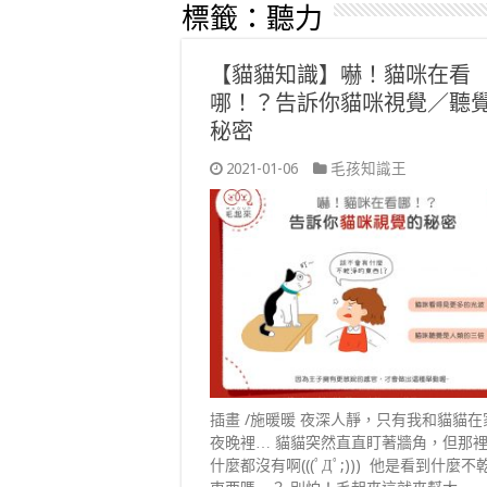
標籤：
聽力
【貓貓知識】嚇！貓咪在看
哪！？告訴你貓咪視覺／聽
秘密
2021-01-06
毛孩知識王
插畫 /施暖暖 夜深人靜，只有我和貓貓在
夜晚裡… 貓貓突然直直盯著牆角，但那
什麼都沒有啊(((ﾟДﾟ;))) 他是看到什麼