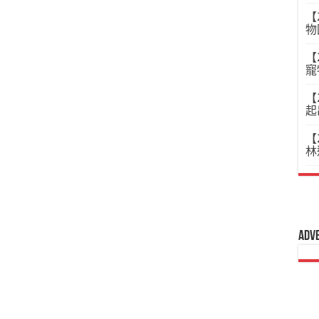
【
物
【
寵
【
起
【
林
Adv