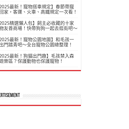
2025最新！寵物搭車規定】春節帶寵
回家，客運、火車、高鐵規定一次看！
2025精選懶人包】飼主必收藏的十家
物友善商場！快帶狗狗一起去逛街吧～
2025最新！寵物公園地圖】和毛孩一
出門踏青吧～全台寵物公園總整理！
2025最新！狗貓出門趣】毛孩禁入森
遊樂區？保護動物也保護寵物！
ertisement