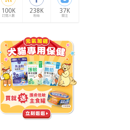
100K
238K
37K
訂閱人數
粉絲
關注