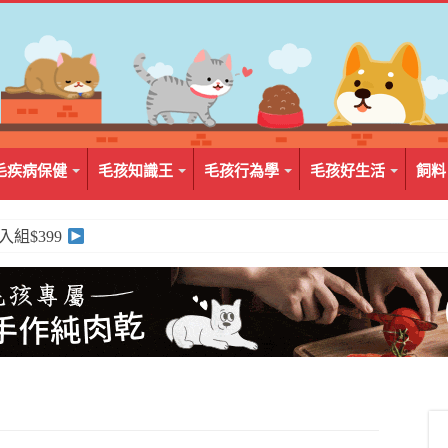
毛疾病保健
毛孩知識王
毛孩行為學
毛孩好生活
飼料
2入組$399