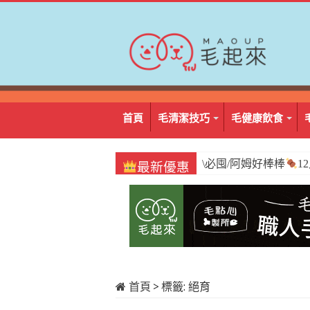
首頁
毛清潔技巧
毛健康飲食
\必囤/阿姆好棒棒
1
最新優惠
首頁
>
標籤:
絕育