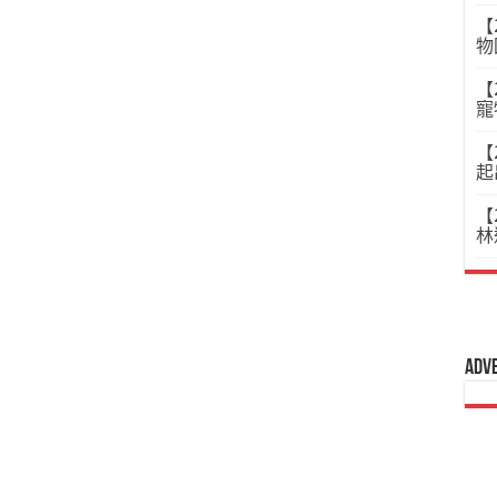
【
物
【
寵
【
起
【
林
Adv