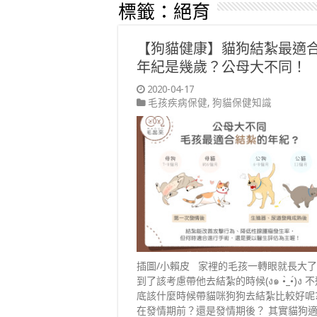
標籤：
絕育
【狗貓健康】貓狗結紮最適
年紀是幾歲？公母大不同！
2020-04-17
毛孩疾病保健
,
狗貓保健知識
插圖/小賴皮 家裡的毛孩一轉眼就長大
到了該考慮帶他去結紮的時候(ง๑ •̀_•́)ง 
底該什麼時候帶貓咪狗狗去結紮比較好呢?
在發情期前？還是發情期後？ 其實貓狗