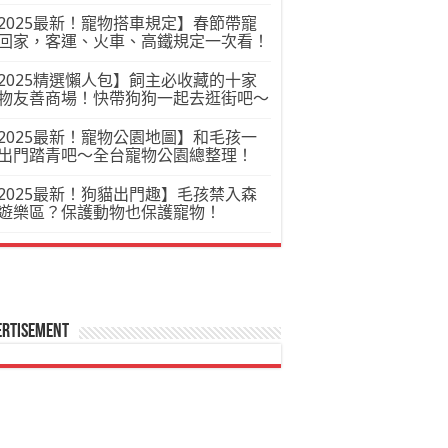
2025最新！寵物搭車規定】春節帶寵
回家，客運、火車、高鐵規定一次看！
2025精選懶人包】飼主必收藏的十家
物友善商場！快帶狗狗一起去逛街吧～
2025最新！寵物公園地圖】和毛孩一
出門踏青吧～全台寵物公園總整理！
2025最新！狗貓出門趣】毛孩禁入森
遊樂區？保護動物也保護寵物！
ertisement