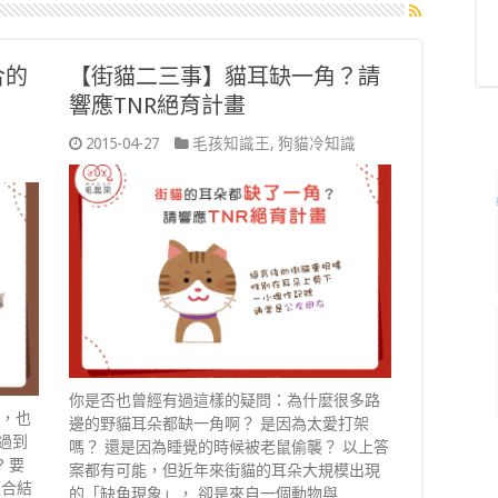
合的
【街貓二三事】貓耳缺一角？請
響應TNR絕育計畫
2015-04-27
毛孩知識王
,
狗貓冷知識
你是否也曾經有過這樣的疑問：為什麼很多路
了，也
邊的野貓耳朵都缺一角啊？ 是因為太愛打架
不過到
嗎？ 還是因為睡覺的時候被老鼠偷襲？ 以上答
 要
案都有可能，但近年來街貓的耳朵大規模出現
適合結
的「缺角現象」， 卻是來自一個動物與 …