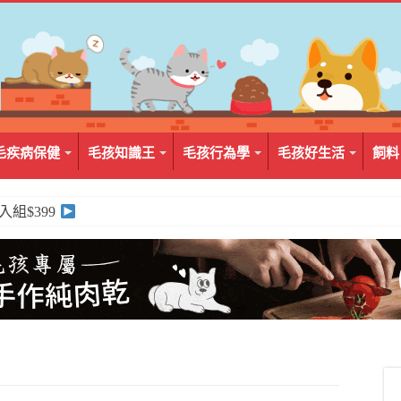
毛疾病保健
毛孩知識王
毛孩行為學
毛孩好生活
飼料
2入組$399