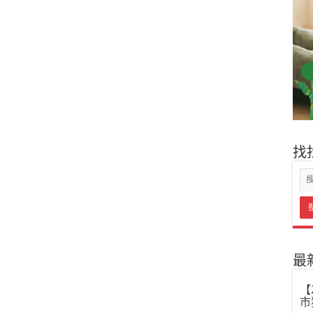
找
最
【
市