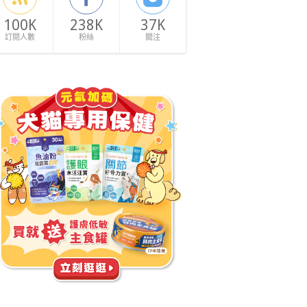
100K
238K
37K
訂閱人數
粉絲
關注