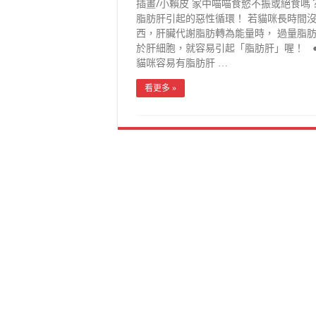
插畫/小賴皮 家中喵喵食慾不振或絕食嗎
脂肪肝引起的惡性循環！ 若貓咪長時間
西，肝臟代謝脂肪轉為能量時， 過量脂
於肝細胞，就容易引起「脂肪肝」喔！ 
貓咪容易有脂肪肝 …
看更多 »