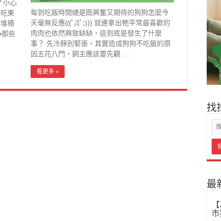
？小心
每到吃飯時間總是既興奮又期待的狗狗怎麼今
沒吃東
天毫無反應(((ﾟДﾟ;))) 就連拿出牠平常最喜歡的
肪堆積
肉肉也依然興致缺缺，這到底是發生了什麼
●那些
事？ 先冷靜別緊張，其實造成狗狗不吃飯的原
因五花八門，飼主應該要先觀 …
看更多 »
找
最
【
市