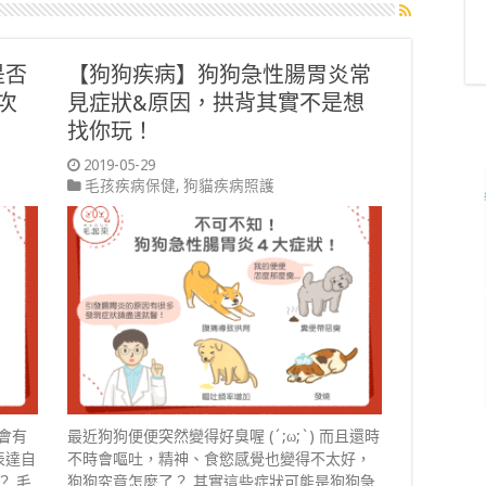
是否
【狗狗疾病】狗狗急性腸胃炎常
次
見症狀&原因，拱背其實不是想
找你玩！
2019-05-29
毛孩疾病保健
,
狗貓疾病照護
會有
最近狗狗便便突然變得好臭喔 (´;ω;`) 而且還時
表達自
不時會嘔吐，精神、食慾感覺也變得不太好，
？ 毛
狗狗究竟怎麼了？ 其實這些症狀可能是狗狗急