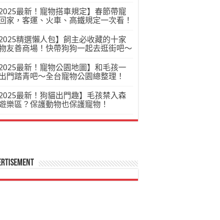
2025最新！寵物搭車規定】春節帶寵
回家，客運、火車、高鐵規定一次看！
2025精選懶人包】飼主必收藏的十家
物友善商場！快帶狗狗一起去逛街吧～
2025最新！寵物公園地圖】和毛孩一
出門踏青吧～全台寵物公園總整理！
2025最新！狗貓出門趣】毛孩禁入森
遊樂區？保護動物也保護寵物！
ertisement