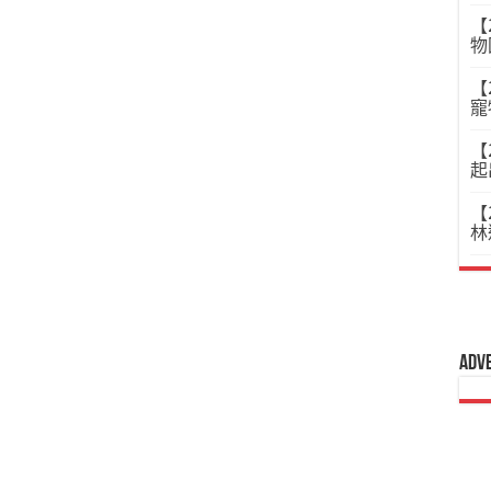
【
物
【
寵
【
起
【
林
Adv