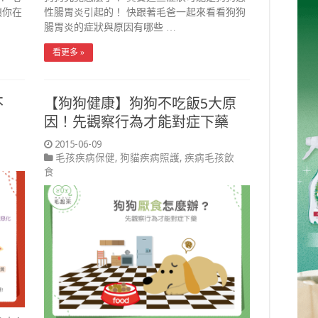
讓你在
性腸胃炎引起的！ 快跟著毛爸一起來看看狗狗
腸胃炎的症狀與原因有哪些 …
看更多 »
不
【狗狗健康】狗狗不吃飯5大原
因！先觀察行為才能對症下藥
2015-06-09
毛孩疾病保健
,
狗貓疾病照護
,
疾病毛孩飲
食