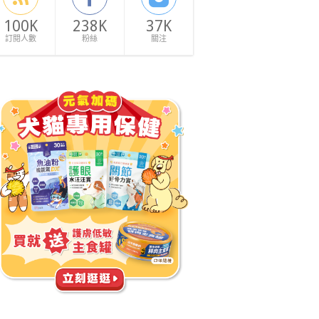
100K
238K
37K
訂閱人數
粉絲
關注