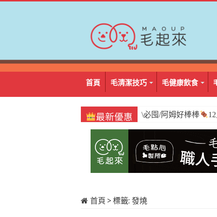
首頁
毛清潔技巧
毛健康飲食
\必囤/阿姆好棒棒
1
最新優惠
首頁
>
標籤:
發燒