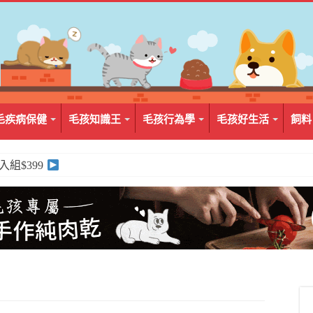
毛疾病保健
毛孩知識王
毛孩行為學
毛孩好生活
飼料
2入組$399