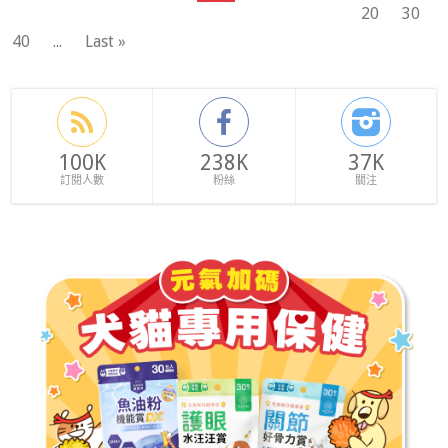
20
30
40
...
Last »
100K
238K
37K
訂閱人數
粉絲
關注