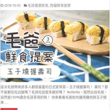
2018-10-05
毛孩健康飲食
,
狗貓鮮食提案
這次毛爸帶來許多人都很喜愛的日式家常菜－玉子燒握壽司！ 壽司？那
不是都在吃白飯嗎？毛孩吃這麼多飯好嗎？ NoNoNo，既然出自毛爸，
自然是100%適合毛孩享用的啦！ 快來看看毛爸如何運用雞肉與玉子燒
來 …