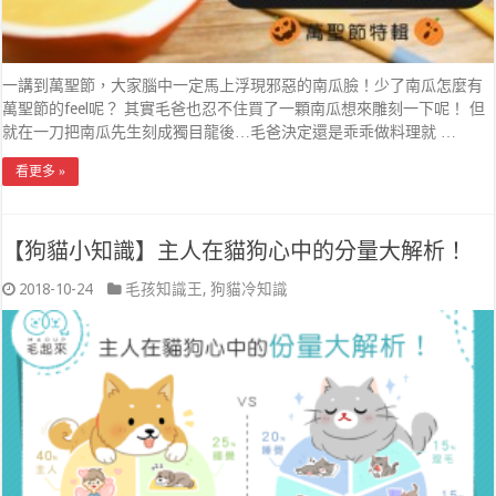
一講到萬聖節，大家腦中一定馬上浮現邪惡的南瓜臉！少了南瓜怎麼有
萬聖節的feel呢？ 其實毛爸也忍不住買了一顆南瓜想來雕刻一下呢！ 但
就在一刀把南瓜先生刻成獨目龍後…毛爸決定還是乖乖做料理就 …
看更多 »
【狗貓小知識】主人在貓狗心中的分量大解析！
2018-10-24
毛孩知識王
,
狗貓冷知識