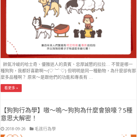
帥氣冷峻的哈士奇、優雅迷人的貴賓、忠厚誠懇的拉拉… 不管是哪一
種狗狗，我都好喜歡啊～(♡˙︶˙♡) 但明明是同一種動物，為什麼卻有那
麼多品種啊？ 原來～是跟他們的功能和專長有 …
看更多 »
【狗狗行為學】嗷～嗚～狗狗為什麼會狼嚎？5種
意思大解密！
2018-09-26
毛孩行為學