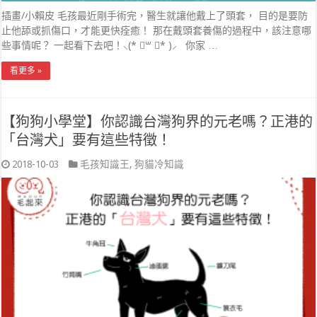
插畫/小賴皮 毛孩最近剛手術完，醫生就讓他戴上了頭套， 目的是要防
止他舔或抓傷口，才能更快痊癒！ 那在戴頭套養傷的過程中，該注意哪
些事情呢？ 一起看下去吧！⸜(* ॑꒳ ॑* )⸝ 你家 …
看更多 »
【狗狗小學堂】你認識台灣狗界的元老嗎？正港的
「台灣犬」要有這些特徵！
2018-10-03
毛孩知識王
,
狗貓冷知識