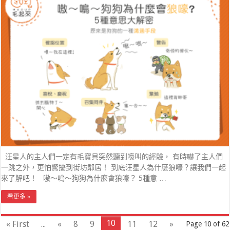
汪星人的主人們一定有毛寶貝突然聽到嚎叫的經驗， 有時嚇了主人們
一跳之外，更怕驚擾到街坊鄰居！ 到底汪星人為什麼狼嚎？讓我們一起
來了解吧！ 嗷～嗚～狗狗為什麼會狼嚎？ 5種意 …
看更多 »
10
« First
...
«
8
9
11
12
»
Page 10 of 62