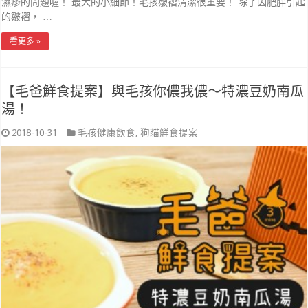
濕疹的問題喔！ 最大的小細節！毛孩皺褶清潔很重要！ 除了因肥胖引起
的皺褶， …
看更多 »
【毛爸鮮食提案】與毛孩你儂我儂～特濃豆奶南瓜
湯！
2018-10-31
毛孩健康飲食
,
狗貓鮮食提案