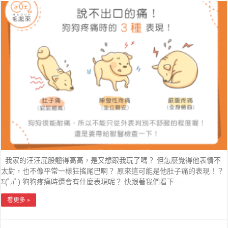
我家的汪汪屁股翹得高高，是又想跟我玩了嗎？ 但怎麼覺得他表情不
太對，也不像平常一樣狂搖尾巴啊？ 原來這可能是他肚子痛的表現！？
Σ(ﾟдﾟ) 狗狗疼痛時還會有什麼表現呢？ 快跟著我們看下 …
看更多 »