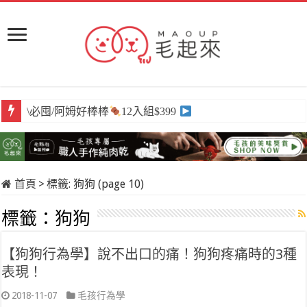
\必囤/阿姆好棒棒
12入組$399
首頁
>
標籤:
狗狗
(page 10)
標籤：
狗狗
【狗狗行為學】說不出口的痛！狗狗疼痛時的3種
表現！
2018-11-07
毛孩行為學