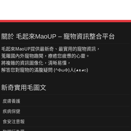
關於 毛起來MaoUP – 寵物資訊整合平台
毛起來MaoUP提供最新奇、最實用的寵物資訊，
蒐羅國內外寵物趣聞，療癒您疲憊的心靈。
將複雜的資訊圖像化，清晰易懂，
解答您對寵物的滿腹疑問 (^ΦωΦ)人(◕ᴥ◕ʋ)
新奇實用毛圖文
皮膚養護
疾病保健
食安注意報