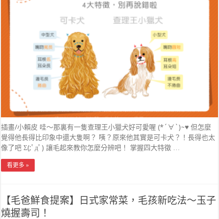
插畫/小賴皮 哇～那裏有一隻查理王小獵犬好可愛喔 (*´∀`)~♥ 但怎麼
覺得他長得比印象中還大隻啊？ 咦？原來他其實是可卡犬？！長得也太
像了吧 Σ(;ﾟдﾟ) 讓毛起來教你怎麼分辨吧！ 掌握四大特徵 …
看更多 »
【毛爸鮮食提案】日式家常菜，毛孩新吃法～玉子
燒握壽司！