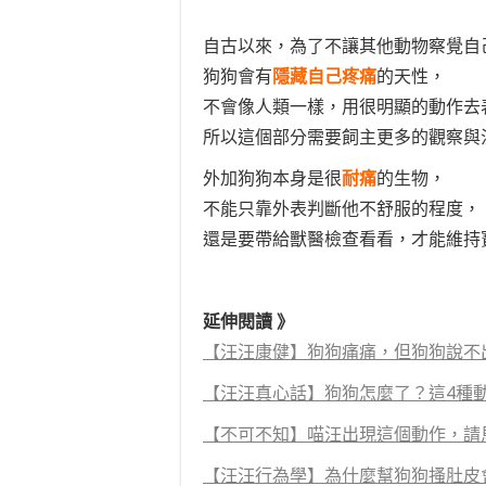
自古以來，為了不讓其他動物察覺自
狗狗會有
隱藏自己疼痛
的天性，
不會像人類一樣，用很明顯的動作去
所以這個部分需要飼主更多的觀察與
外加狗狗本身是很
耐痛
的生物，
不能只靠外表判斷他不舒服的程度，
還是要帶給獸醫檢查看看，才能維持寶貝
延伸閱讀 》
【汪汪康健】狗狗痛痛，但狗狗說不
【汪汪真心話】狗狗怎麼了？這4種
【不可不知】喵汪出現這個動作，請
【汪汪行為學】為什麼幫狗狗搔肚皮