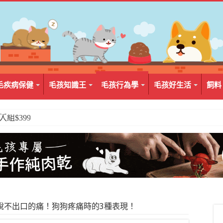
毛疾病保健
毛孩知識王
毛孩行為學
毛孩好生活
飼料
2入組$399
說不出口的痛！狗狗疼痛時的3種表現！