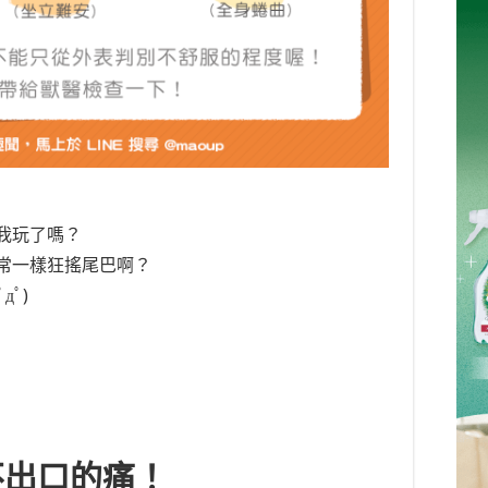
我玩了嗎？
常一樣狂搖尾巴啊？
дﾟ)
不出口的痛！