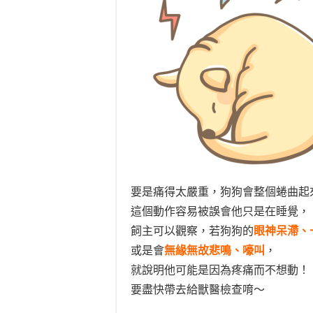
要是痛得太嚴重，狗狗會整個蜷曲起來 
這個動作容易被誤會他只是在睡覺，
飼主可以觀察，若狗狗的
眼神呆滯、
或是會
無緣無故悲鳴、嚎叫
，
就說明他可能是因為疼痛而不想動！
要盡快帶去給獸醫檢查唷～