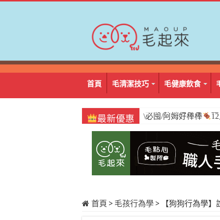
首頁
毛清潔技巧
毛健康飲食
\必囤/阿姆好棒棒
1
最新優惠
首頁
>
毛孩行為學
>
【狗狗行為學】