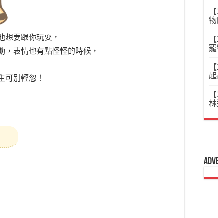
【
物
他想要跟你玩耍，
【
寵
動，表情也有點怪怪的時候，
【
起
主可別輕忽！
【
林
）
Adv