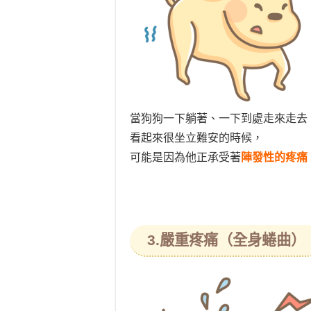
當狗狗一下躺著、一下到處走來走去
看起來很坐立難安的時候，
可能是因為他正承受著
陣發性的疼痛
3.嚴重疼痛（全身蜷曲）