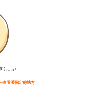
(╥﹏╥)
一直看著固定的地方
，