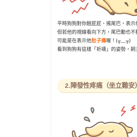
平時狗狗對你翹屁屁、搖尾巴，表示
但若他的視線看向下方，尾巴動也不
可能是在表示他
肚子痛
喔！(╥﹏╥)
看到狗狗有這樣「祈禱」的姿勢，飼
2.陣發性疼痛（坐立難安