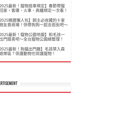
2025最新！寵物搭車規定】春節帶寵
回家，客運、火車、高鐵規定一次看！
2025精選懶人包】飼主必收藏的十家
物友善商場！快帶狗狗一起去逛街吧～
2025最新！寵物公園地圖】和毛孩一
出門踏青吧～全台寵物公園總整理！
2025最新！狗貓出門趣】毛孩禁入森
遊樂區？保護動物也保護寵物！
ertisement