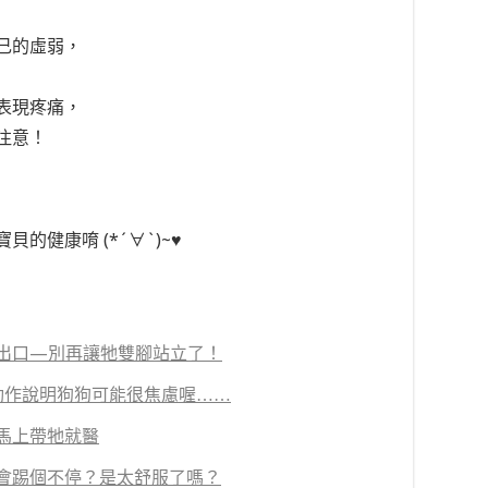
己的虛弱，
表現疼痛，
注意！
的健康唷 (*´∀`)~♥
出口—別再讓牠雙腳站立了！
動作說明狗狗可能很焦慮喔……
馬上帶牠就醫
會踢個不停？是太舒服了嗎？