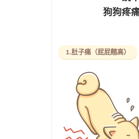
狗狗疼
1.肚子痛（屁屁翹高）