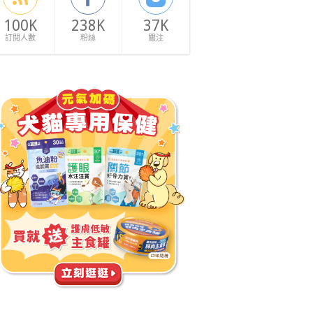
100K
238K
37K
訂閱人數
粉絲
關注