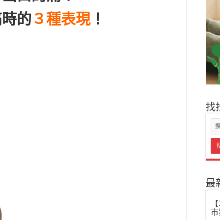
痛時的
３種表現
！
找
最
【
市