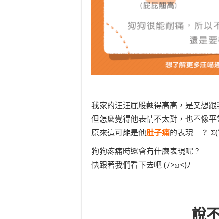
我家的汪汪屁股翹得高高，是又想跟
但怎麼覺得他表情不太對，也不像平
原來這可能是他
肚子痛
的表現！？ Σ(ﾟ
狗狗疼痛時還會有什麼表現呢？
快跟著我們看下去吧 (ﾉ>ω<)ﾉ
說