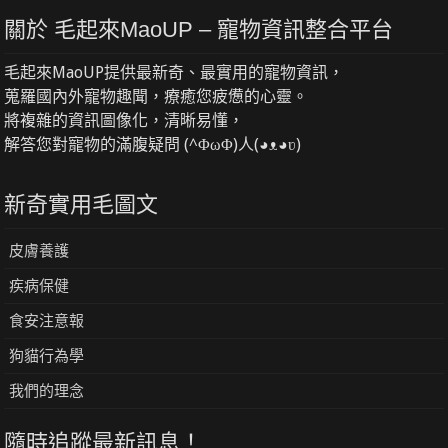
關於 毛起來MaoUP – 寵物資訊整合平台
毛起來MaoUP提供最新奇、最實用的寵物資訊，
蒐羅國內外寵物趣聞，療癒您疲憊的心靈。
將複雜的資訊圖像化，清晰易懂，
解答您對寵物的滿腹疑問 (^ΦωΦ)人(◕ᴥ◕ʋ)
新奇實用毛圖文
皮膚養護
疾病保健
食安注意報
狗貓行為學
我們的理念
隨時追蹤最新訊息！