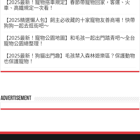
【2025最新！寵物搭車規定】春節帶寵物回家，客運、火
車、高鐵規定一次看！
【2025精選懶人包】飼主必收藏的十家寵物友善商場！快帶
狗狗一起去逛街吧～
【2025最新！寵物公園地圖】和毛孩一起出門踏青吧～全台
寵物公園總整理！
【2025最新！狗貓出門趣】毛孩禁入森林遊樂區？保護動物
也保護寵物！
Advertisement