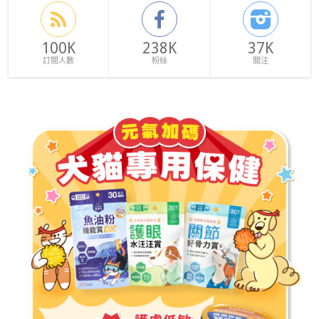
100K
238K
37K
訂閱人數
粉絲
關注