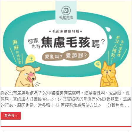
你家也有焦慮毛孩嗎？ 家中貓貓狗狗焦慮時，總是愛亂叫、愛舔腳、亂
尿尿，真的讓人好困擾٩(ŏ﹏ŏ、)۶ 其實貓狗的焦慮有分成3種類型，焦慮
的行為、原因也是非常多種！ ◎ 直接看焦慮解決方法＞ 分離焦慮 …
看更多 »