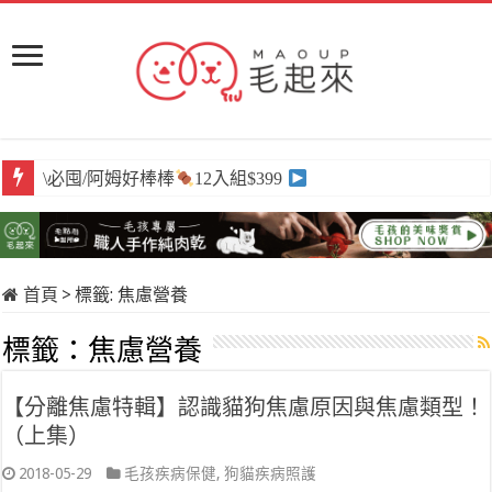
\必囤/阿姆好棒棒
12入組$399
首頁
>
標籤:
焦慮營養
標籤：
焦慮營養
【分離焦慮特輯】認識貓狗焦慮原因與焦慮類型！
（上集）
2018-05-29
毛孩疾病保健
,
狗貓疾病照護