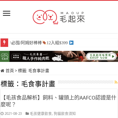
\必囤/阿姆好棒棒
12入組$399
首頁
>
標籤:
毛食事計畫
標籤：
毛食事計畫
【毛孩食品解析】飼料、罐頭上的AAFCO認證是什
麼呢？
2021-08-23
毛孩健康飲食
,
狗貓飲食須知