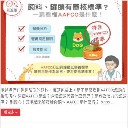
毛爸媽們在狗狗貓咪的飼料、罐頭包裝上，是不是常看到AAFCO認證的
蹤影呢～ 這個AAFCO是誰？這個認證代表什麼意思？是有公信力的認證
嗎？ 別擔心！讓毛起來解釋給你聽～ AAFCO是什麼呢？ &nbs …
看更多 »