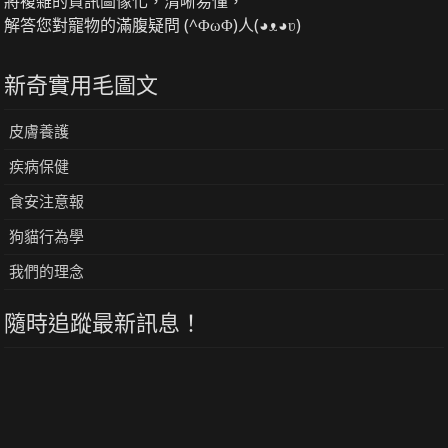
將複雜的資訊圖像化，清晰易懂，
解答您對寵物的滿腹疑問 (^ΦωΦ)人(◕ᴥ◕ʋ)
新奇實用毛圖文
皮膚養護
疾病保健
食安注意報
狗貓行為學
我們的理念
隨時追蹤最新訊息！