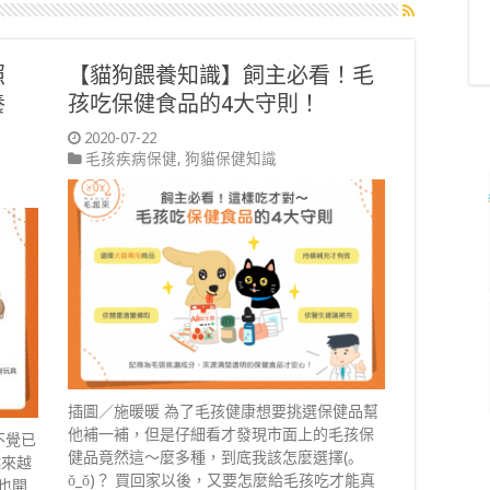
照
【貓狗餵養知識】飼主必看！毛
養
孩吃保健食品的4大守則！
2020-07-22
毛孩疾病保健
,
狗貓保健知識
插圖／施暖暖 為了毛孩健康想要挑選保健品幫
他補一補，但是仔細看才發現市面上的毛孩保
不覺已
健品竟然這～麼多種，到底我該怎麼選擇(｡
越來越
ŏ_ŏ)？ 買回家以後，又要怎麼給毛孩吃才能真
也開