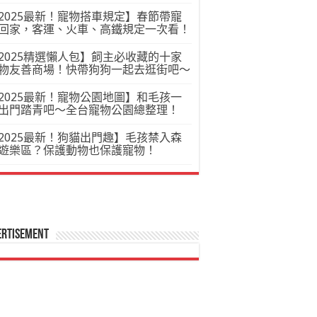
2025最新！寵物搭車規定】春節帶寵
回家，客運、火車、高鐵規定一次看！
2025精選懶人包】飼主必收藏的十家
物友善商場！快帶狗狗一起去逛街吧～
2025最新！寵物公園地圖】和毛孩一
出門踏青吧～全台寵物公園總整理！
2025最新！狗貓出門趣】毛孩禁入森
遊樂區？保護動物也保護寵物！
ertisement