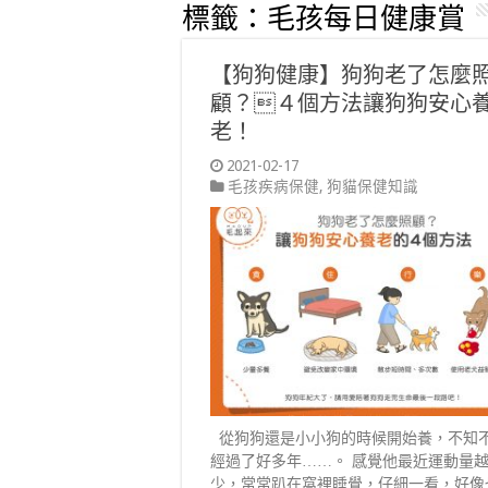
標籤：
毛孩每日健康賞
【狗狗健康】狗狗老了怎麼
顧？４個方法讓狗狗安心
老！
2021-02-17
毛孩疾病保健
,
狗貓保健知識
從狗狗還是小小狗的時候開始養，不知
經過了好多年……。 感覺他最近運動量
少，常常趴在窩裡睡覺，仔細一看，好像