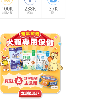
100K
238K
37K
訂閱人數
粉絲
關注