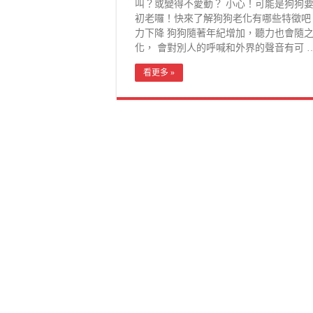
叫？或變得不愛動？ 小心！可能是狗狗
初老囉！快來了解狗狗老化有哪些特徵吧
力下降 狗狗隨著年紀增加，聽力也會隨
化， 會對別人的呼喊和外界的聲音有可 
看更多 »