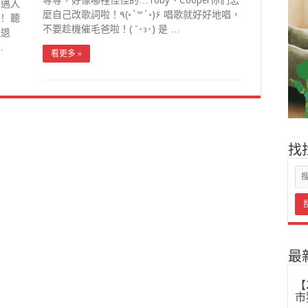
等等，好像哪裡怪怪的…Toby、Cooper你們怎
要邁入
麼自己改歌詞啦！٩(◦`꒳´◦)۶ 唱歌就好好地唱，
！ 聽
不要趁機催毛爸啦！( ˘･з･) 是 …
之退
…
看更多 »
找
最
【
市