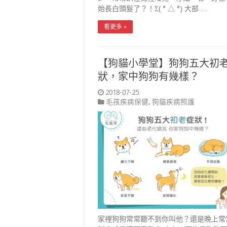
始長白頭髮了？！Σ( ° △ °) 大部 …
看更多 »
【狗貓小學堂】狗狗五大初
狀，家中狗狗有幾樣？
2018-07-25
毛孩疾病保健
,
狗貓疾病照護
家裡狗狗常常聽不到你叫他？還是晚上常