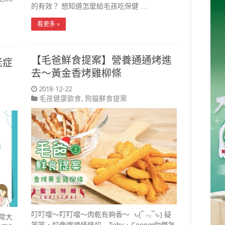
的有效？ 想知道怎麼給毛孩吃保健 …
看更多 »
【毛爸鮮食提案】營養通通烤進
老症
去～黃金香烤雞柳條
2018-12-22
毛孩健康飲食
,
狗貓鮮食提案
叮叮噹～叮叮噹～肉乾有夠香～ ԅ(¯﹃¯ԅ) 疑
常大