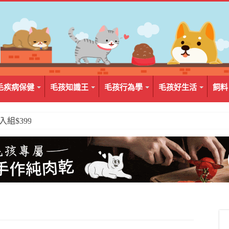
毛疾病保健
毛孩知識王
毛孩行為學
毛孩好生活
飼料
2入組$399