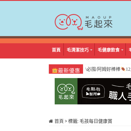
首頁
毛清潔技巧
毛健康飲食
\必囤/阿姆好棒棒
1
最新優惠
首頁
>
標籤:
毛孩每日健康賞