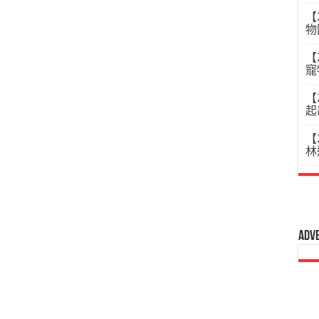
【
物
【
寵
【
起
【
林
Adv