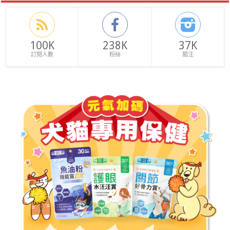
100K
238K
37K
訂閱人數
粉絲
關注