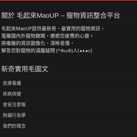
關於 毛起來MaoUP – 寵物資訊整合平台
毛起來MaoUP提供最新奇、最實用的寵物資訊，
蒐羅國內外寵物趣聞，療癒您疲憊的心靈。
將複雜的資訊圖像化，清晰易懂，
解答您對寵物的滿腹疑問 (^ΦωΦ)人(◕ᴥ◕ʋ)
新奇實用毛圖文
皮膚養護
疾病保健
食安注意報
狗貓行為學
我們的理念