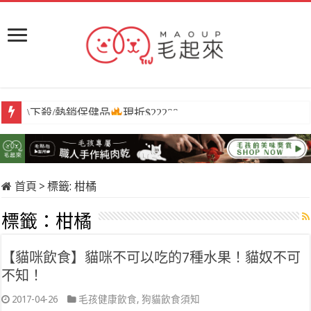
\必囤/阿姆好棒棒
12入組$399
首頁
>
標籤:
柑橘
標籤：
柑橘
【貓咪飲食】貓咪不可以吃的7種水果！貓奴不可
不知！
2017-04-26
毛孩健康飲食
,
狗貓飲食須知