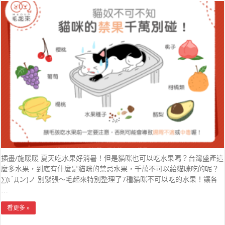
插畫/施暖暖 夏天吃水果好消暑！但是貓咪也可以吃水果嗎？台灣盛產這
麼多水果，到底有什麼是貓咪的禁忌水果，千萬不可以給貓咪吃的呢？
∑(ι´Дン)ノ 別緊張～毛起來特別整理了7種貓咪不可以吃的水果！讓各
…
看更多 »