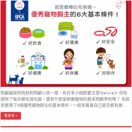
照顧貓咪狗狗就和照顧小孩一樣，有許多小細節要注意٩(๑•̀ω•́๑)۶ 你知
道除了每天餵毛孩吃飯，還有什麼是飼養寵物的基本照顧準則嗎？ 毛起
來整理了6個優秀寵物飼主的基本條件，一起來看看自己是否都有做 …
看更多 »