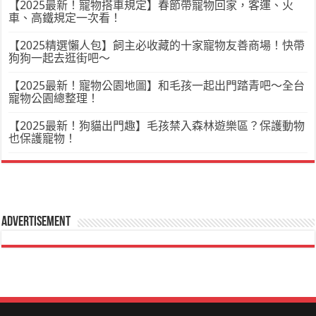
【2025最新！寵物搭車規定】春節帶寵物回家，客運、火
車、高鐵規定一次看！
【2025精選懶人包】飼主必收藏的十家寵物友善商場！快帶
狗狗一起去逛街吧～
【2025最新！寵物公園地圖】和毛孩一起出門踏青吧～全台
寵物公園總整理！
【2025最新！狗貓出門趣】毛孩禁入森林遊樂區？保護動物
也保護寵物！
Advertisement