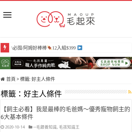
\必囤/阿姆好棒棒
12入組$399
首頁
>
標籤:
好主人條件
標籤：
好主人條件
【飼主必看】我是最棒的毛爸媽～優秀寵物飼主的
6大基本條件
2020-10-14
─毛餵養知識
,
毛孩知識王