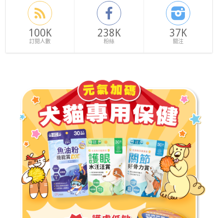
100K
238K
37K
訂閱人數
粉絲
關注