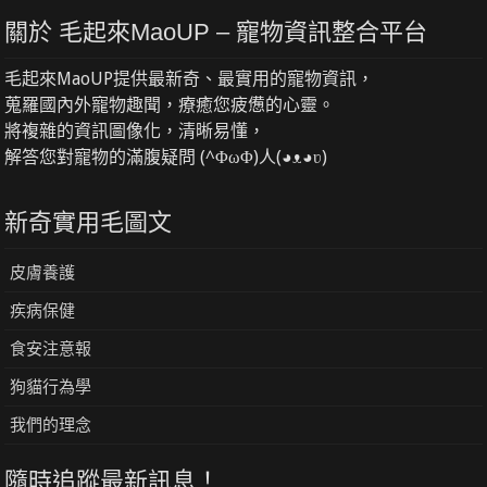
關於 毛起來MaoUP – 寵物資訊整合平台
毛起來MaoUP提供最新奇、最實用的寵物資訊，
蒐羅國內外寵物趣聞，療癒您疲憊的心靈。
將複雜的資訊圖像化，清晰易懂，
解答您對寵物的滿腹疑問 (^ΦωΦ)人(◕ᴥ◕ʋ)
新奇實用毛圖文
皮膚養護
疾病保健
食安注意報
狗貓行為學
我們的理念
隨時追蹤最新訊息！