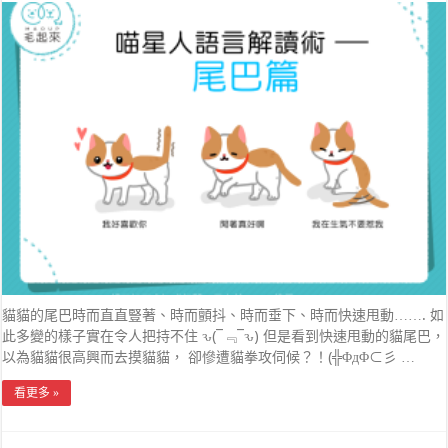
貓貓的尾巴時而直直豎著、時而顫抖、時而垂下、時而快速甩動……. 如
此多變的樣子實在令人把持不住 ԅ(¯﹃¯ԅ) 但是看到快速甩動的貓尾巴，
以為貓貓很高興而去摸貓貓， 卻慘遭貓拳攻伺候？！(╬ΦдΦ⊂彡 …
看更多 »