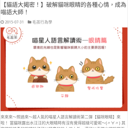
【貓語大揭密！】破解貓咪眼睛的各種心情，成為
喵語大師！
2015-07-31
毛孩行為學
來來來～照過來～超人氣的喵星人語言解讀術第二彈【貓咪眼睛】來
啦！ 當貓咪露出水汪汪的大眼睛時有沒有覺得超級可愛呢～(〃∀〃) 其