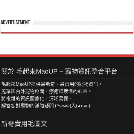
Advertisement
關於 毛起來MaoUP – 寵物資訊整合平台
毛起來MaoUP提供最新奇、最實用的寵物資訊，
蒐羅國內外寵物趣聞，療癒您疲憊的心靈。
將複雜的資訊圖像化，清晰易懂，
解答您對寵物的滿腹疑問 (^ΦωΦ)人(◕ᴥ◕ʋ)
新奇實用毛圖文