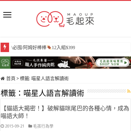
\必囤/阿姆好棒棒
12入組$399
首頁
>
標籤:
喵星人語言解讀術
標籤：
喵星人語言解讀術
【貓語大揭密！】破解貓咪尾巴的各種心情，成為
喵語大師！
2015-09-21
毛孩行為學