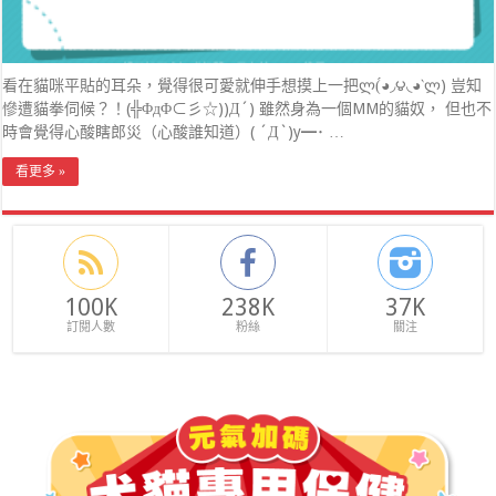
看在貓咪平貼的耳朵，覺得很可愛就伸手想摸上一把ლ(́◕◞౪◟◕‵ლ) 豈知
慘遭貓拳伺候？！(╬ΦдΦ⊂彡☆))Д´) 雖然身為一個MM的貓奴， 但也不
時會覺得心酸瞎郎災（心酸誰知道）( ´Д`)y━･ …
看更多 »
100K
238K
37K
訂閱人數
粉絲
關注