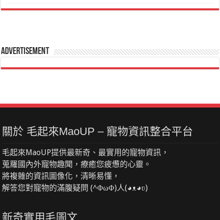
Advertisement
關於 毛起來MaoUP – 寵物資訊整合平台
毛起來MaoUP提供最新奇、最實用的寵物資訊，
蒐羅國內外寵物趣聞，療癒您疲憊的心靈。
將複雜的資訊圖像化，清晰易懂，
解答您對寵物的滿腹疑問 (^ΦωΦ)人(◕ᴥ◕ʋ)
新奇實用毛圖文