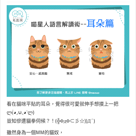
看在貓咪平貼的耳朵，覺得很可愛就伸手想摸上一把
ლ(́◕◞౪◟◕‵ლ)
豈知慘遭貓拳伺候？！(╬ΦдΦ⊂彡☆))Д´)
雖然身為一個MM的貓奴，