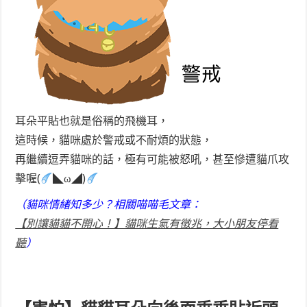
耳朵平貼也就是俗稱的飛機耳，
這時候，貓咪處於警戒或不耐煩的狀態，
再繼續逗弄貓咪的話，極有可能被怒吼，甚至慘遭貓爪攻
擊喔(
◣ω◢)
（貓咪情緒知多少？相關喵喵毛文章：
【別讓貓貓不開心！】貓咪生氣有徵兆，大小朋友停看
聽
）