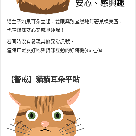
貓主子如果耳朵立起，雙眼興致盎然地盯著某樣東西，
代表貓咪安心又感興趣喔！
若同時沒有發現其他異常訊號，
這時正是友好地與貓咪互動的好時機(ง๑ •̀_•́)ง
【警戒】貓貓耳朵平貼