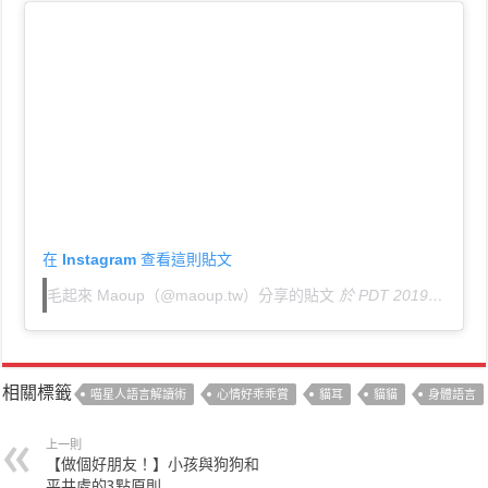
在 Instagram 查看這則貼文
毛起來 Maoup（@maoup.tw）分享的貼文
於
PDT 2019 年 10月 月 19 日 下午 7:31
相關標籤
喵星人語言解讀術
心情好乖乖賞
貓耳
貓貓
身體語言
上一則
【做個好朋友！】小孩與狗狗和
平共處的3點原則