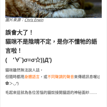
圖片來源：
Chris Erwin
誤會大了！
貓咪不是陰晴不定，是你不懂牠的語
言啦！
( ′∀`)σ≡σ☆))Д′)
貓咪雖然無法說人話，
但隨時都用
身體語言
，或
不同聲調的聲音
來傳遞訊息喔ξ(
✿＞◡❛)
毛起來這就為各位苦惱的貓奴接開貓語的神秘面紗……