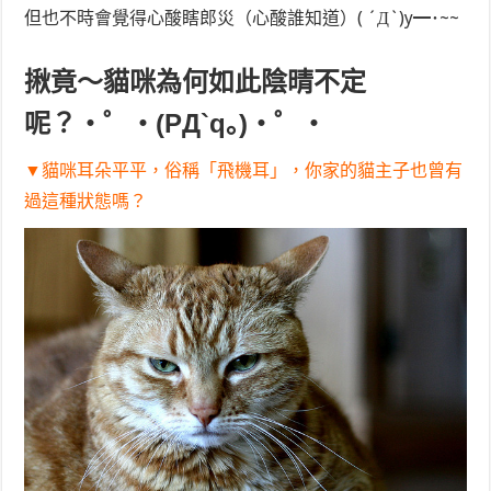
但也不時會覺得心酸瞎郎災（心酸誰知道）( ´Д`)y━･~~
揪竟～貓咪為何如此陰晴不定
呢？・゜・(PД`q｡)・゜・
▼貓咪耳朵平平，俗稱「飛機耳」，你家的貓主子也曾有
過這種狀態嗎？