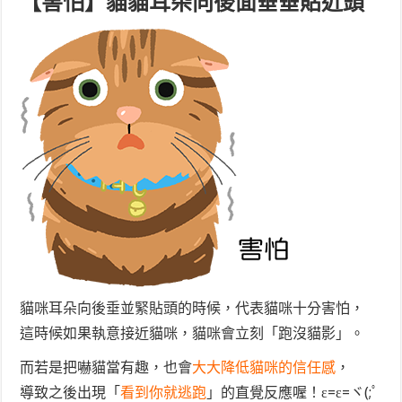
【害怕】貓貓耳朵向後面垂垂貼近頭
貓咪耳朵向後垂並緊貼頭的時候，代表貓咪十分害怕，
這時候如果執意接近貓咪，貓咪會立刻「跑沒貓影」。
而若是把嚇貓當有趣，也會
大大降低貓咪的信任感
，
導致之後出現「
看到你就逃跑
」的直覺反應喔！ε=ε=ヾ(;ﾟ