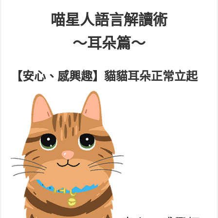
喵星人語言解讀術
～耳朵篇～
【安心、感興趣】貓貓耳朵正常立起