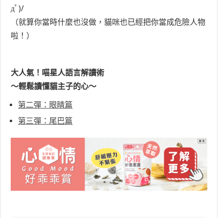
дﾟ)/
（就算你當時什麼也沒做，貓咪也已經把你當成危險人物
啦！）
大人氣！喵星人語言解讀術
～輕鬆讀懂貓主子的心～
第二彈：眼睛篇
第三彈：尾巴篇