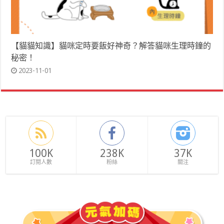
【貓貓知識】貓咪定時要飯好神奇？解答貓咪生理時鐘的
秘密！
2023-11-01
100K
238K
37K
訂閱人數
粉絲
關注