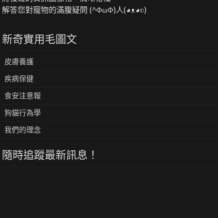
解答您對寵物的滿腹疑問 (^ΦωΦ)人(◕ᴥ◕ʋ)
新奇實用毛圖文
皮膚養護
疾病保健
食安注意報
狗貓行為學
我們的理念
隨時追蹤最新訊息！