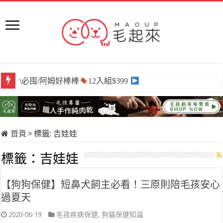
\必囤/阿姆好棒棒
12入組$399
首頁
>
標籤:
吉娃娃
標籤：
吉娃娃
【狗狗保健】短鼻犬飼主必看！三原則陪毛孩安心
過夏天
2020-06-19
毛孩疾病保健
,
狗貓保健知識