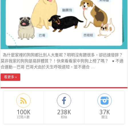
為什麼家裡的狗狗都比別人大隻呢？明明沒有餵很多，卻迅速發胖？
莫非我家的狗狗是易胖體質？！快來看看家中狗狗上榜了嗎？ ● 不適
合運動－巴哥 巴哥犬由於天生呼吸道短，並不適合 …
看更多 »
100K
238K
37K
訂閱人數
粉絲
關注