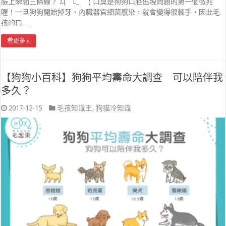
臉上瞬間三條線？ Σ(｀L_｀ ) 口臭是狗狗口腔出現問題的第一個徵兆
喔！一旦狗狗開始掉牙、內臟器官細菌感染，就會變得很棘手，因此毛
孩的口 …
看更多 »
【狗狗小百科】狗狗平均壽命大調查 可以陪伴我
多久？
2017-12-15
毛孩知識王
,
狗貓冷知識