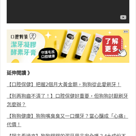
延伸閱讀 》
【口腔保健】把握2個月大黃金期，狗狗從此愛刷牙！
【別再狗齒不清了！】口腔保健好重要，但狗狗討厭刷牙
怎麼辦？
【狗狗健康】狗狗嘴臭臭又一口爛牙？當心釀成「心痛」
代價！