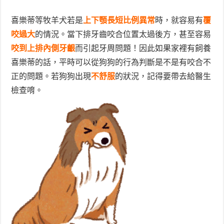
喜樂蒂等牧羊犬若是
上下顎長短比例異常
時，就容易有
覆
咬過大
的情況。當下排牙齒咬合位置太過後方，甚至容易
咬到上排內側牙齦
而引起牙周問題！因此如果家裡有飼養
喜樂蒂的話，平時可以從狗狗的行為判斷是不是有咬合不
正的問題。若狗狗出現
不舒服
的狀況，記得要帶去給醫生
檢查唷。