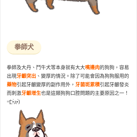
拳師犬
拳師及大丹、鬥牛犬等本身就有大大
嘴邊肉
的狗狗，容易
出現
牙齦突出
、變厚的情況。除了可能會因為狗狗服用的
藥物
引起牙齦變厚的副作用外，
牙菌斑累積
引起牙齦發炎
而刺激
牙齦增生
也是這類狗狗口腔問題的主要原因之一！
=͟͟͞͞( •̀д•́)