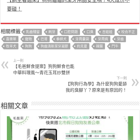
【飼主看過來】狗狗貓貓的潔牙用品安全嗎？4大成份不
要碰！
相關標籤
乳齒殘留
刷牙
口腔問題
口臭
吉娃娃
咬合不正
喜樂蒂
寵物
巴哥
拳師犬
牙周囊袋
牙周病
牙齒
牧羊犬
狗狗
狗齒清新潔牙凝膠
約克夏
辣腸
鬥牛
上一則
【毛爸鮮食提案】狗狗鮮食也能
中華料理風～青花玉耳炒雙拼
下一則
【狗狗行為學】為什麼狗狗愛舔
我的臭腳丫？原來是有原因的！
相關文章