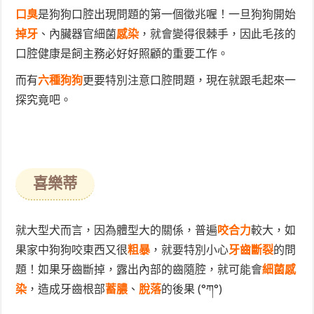
口臭
是狗狗口腔出現問題的第一個徵兆喔！一旦狗狗開始
掉牙
、內臟器官細菌
感染
，就會變得很棘手，因此毛孩的
口腔健康是飼主務必好好照顧的重要工作。
而有
六種狗狗
更要特別注意口腔問題，現在就跟毛起來一
探究竟吧。
喜樂蒂
就大型犬而言，因為體型大的關係，普遍
咬合力
較大，如
果家中狗狗咬東西又很
粗暴
，就要特別小心
牙齒斷裂
的問
題！如果牙齒斷掉，露出內部的齒隨腔，就可能會
細菌感
染
，造成牙齒根部
蓄膿
、
脫落
的後果 (°ཀ°)