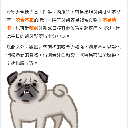
短吻犬包括巴哥、鬥牛、西施等，容易出現牙齒排列不整
齊，
咬合不正
的情況。除了牙齒容易殘留食物且
不易清
潔
，也可能
咬到
牙齦或口腔其他位置引起疼痛、發炎。因
此平日的刷牙就變得十分重要。
除此之外，雖然這些狗狗的咬合力較強，還是不可以讓他
們咬過硬的食物，否則若牙齒斷裂，就容易被細菌感染，
引起化膿等等。