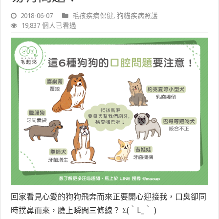
2018-06-07
毛孩疾病保健
,
狗貓疾病照護
19,837 個人已看過
回家看見心愛的狗狗飛奔而來正要開心迎接我，口臭卻同
時撲鼻而來，臉上瞬間三條線？ Σ(｀L_｀ )