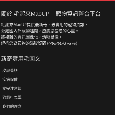
關於 毛起來MaoUP – 寵物資訊整合平台
毛起來MaoUP提供最新奇、最實用的寵物資訊，
蒐羅國內外寵物趣聞，療癒您疲憊的心靈。
將複雜的資訊圖像化，清晰易懂，
解答您對寵物的滿腹疑問 (^ΦωΦ)人(◕ᴥ◕ʋ)
新奇實用毛圖文
皮膚養護
疾病保健
食安注意報
狗貓行為學
我們的理念