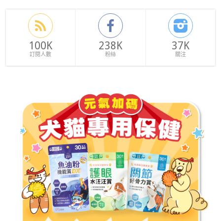
100K
238K
37K
訂閱人數
粉絲
關注