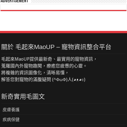
Advertisement
關於 毛起來MaoUP – 寵物資訊整合平台
毛起來MaoUP提供最新奇、最實用的寵物資訊，
蒐羅國內外寵物趣聞，療癒您疲憊的心靈。
將複雜的資訊圖像化，清晰易懂，
解答您對寵物的滿腹疑問 (^ΦωΦ)人(◕ᴥ◕ʋ)
新奇實用毛圖文
皮膚養護
疾病保健