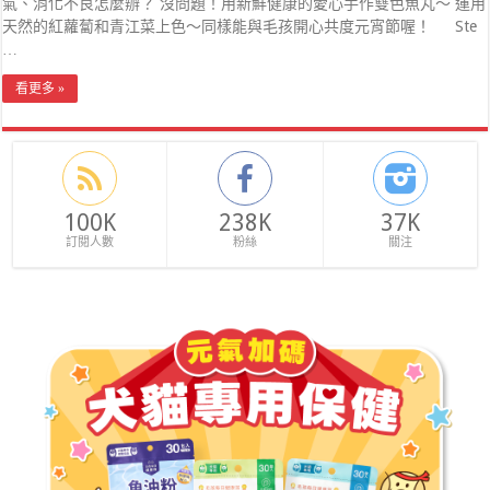
氣、消化不良怎麼辦？ 沒問題！用新鮮健康的愛心手作雙色魚丸～ 運用
天然的紅蘿蔔和青江菜上色～同樣能與毛孩開心共度元宵節喔！ Ste
…
看更多 »
100K
238K
37K
訂閱人數
粉絲
關注