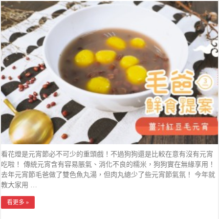
看花燈是元宵節必不可少的重頭戲！不過狗狗還是比較在意有沒有元宵
吃啦！ 傳統元宵含有容易脹氣、消化不良的糯米，狗狗實在無緣享用！
去年元宵節毛爸做了雙色魚丸湯，但肉丸總少了些元宵節氣氛！ 今年就
教大家用 …
看更多 »