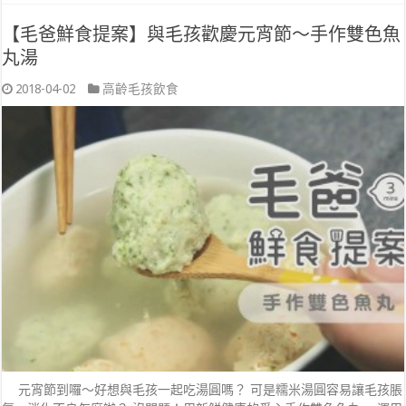
【毛爸鮮食提案】與毛孩歡慶元宵節～手作雙色魚
丸湯
2018-04-02
高齡毛孩飲食
元宵節到囉～好想與毛孩一起吃湯圓嗎？ 可是糯米湯圓容易讓毛孩脹