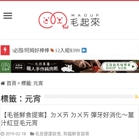
\必囤/阿姆好棒棒
12入組$399
首頁
>
標籤:
元宵
標籤：
元宵
【毛爸鮮食提案】ㄉㄨㄞ ㄉㄨㄞ 彈牙好消化～薑
汁紅豆毛元宵
2019-02-18
毛孩健康飲食
,
狗貓鮮食提案