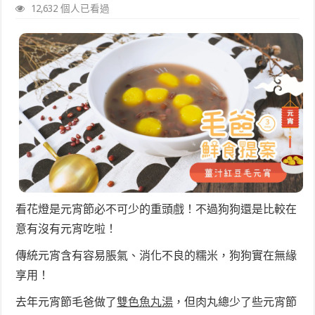
12,632 個人已看過
看花燈是元宵節必不可少的重頭戲！不過狗狗還是比較在
意有沒有元宵吃啦！
傳統元宵含有容易脹氣、消化不良的糯米，狗狗實在無緣
享用！
去年元宵節毛爸做了
雙色魚丸湯
，但肉丸總少了些元宵節