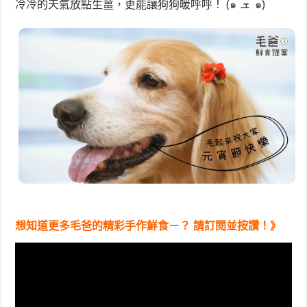
冷冷的天氣放點生薑，更能讓狗狗暖呼呼！ (๑¯ܫ¯๑)
想知道更多毛爸的精彩手作鮮食－？ 請訂閱並按讚！》