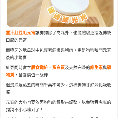
薑汁紅豆毛元宵
讓狗狗除了肉丸外，也能體驗更接近傳統
口感的元宵！
而彈牙的地瓜球中包裹著鮮嫩雞胸肉，更是狗狗咬開元宵
後的小驚喜！
紅豆同時富含
膳食纖維
、
蛋白質
及天然完整的
維生素
與
礦
物質
，營養價值一級棒！
但浸泡及蒸煮的時間千萬不可少，這樣狗狗才好消化吸收
喔！
元宵的大小也要依照狗狗的體形來調整，以免狼吞虎嚥的
狗狗不小心噎到了！