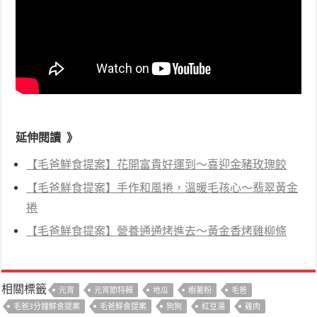
延伸閱讀 》
【毛爸鮮食提案】花開富貴好運到～喜迎金豬玫瑰餃
【毛爸鮮食提案】手作和風捲，溫暖毛孩心～翡翠黃金
捲
【毛爸鮮食提案】營養通通烤進去～黃金香烤雞柳條
相關標籤
元宵
元宵節特輯
地瓜
樹薯粉
毛爸
毛爸3分鐘鮮食提案
毛爸鮮食提案
狗狗
紅豆湯
雞肉