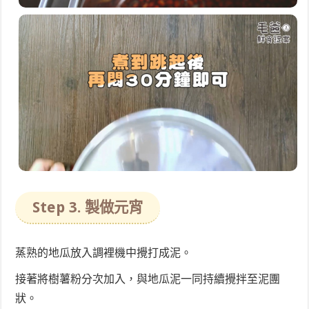
Step 3. 製做元宵
蒸熟的地瓜放入調裡機中攪打成泥。
接著將樹薯粉分次加入，與地瓜泥一同持續攪拌至泥團
狀。