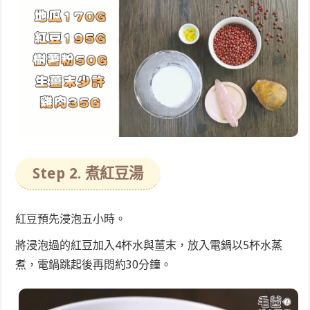
Step 2. 煮紅豆湯
紅豆預先浸泡五小時。
將浸泡過的紅豆加入4杯水與薑末，放入電鍋以5杯水蒸
煮，電鍋跳起後再悶約30分鐘。