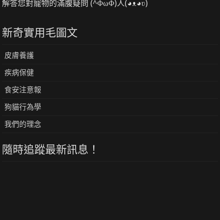
解答您對寵物的滿腹疑問 (^ΦωΦ)人(◕ᴥ◕ʋ)
新奇實用毛圖文
皮膚養護
疾病保健
食安注意報
狗貓行為學
我們的理念
隨時追蹤最新訊息！