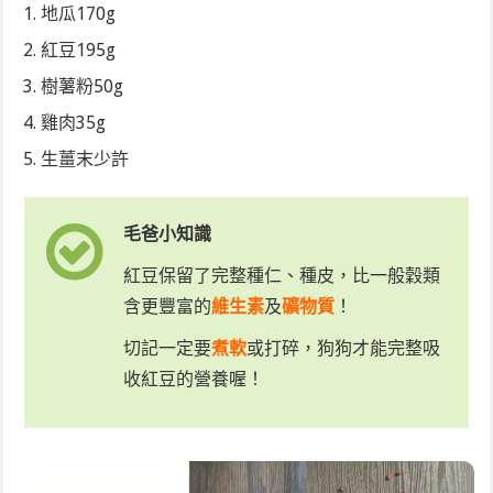
地瓜170g
紅豆195g
樹薯粉50g
雞肉35g
生薑末少許
毛爸小知識
紅豆保留了完整種仁、種皮，比一般穀類
含更豐富的
維生素
及
礦物質
！
切記一定要
煮軟
或打碎，狗狗才能完整吸
收紅豆的營養喔！