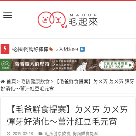
\獨家/原肉嫩鮮食
任選買6送3
首頁
>
毛孩健康飲食
>
【毛爸鮮食提案】ㄉㄨㄞ ㄉㄨㄞ 彈牙
好消化～薑汁紅豆毛元宵
【毛爸鮮食提案】ㄉㄨㄞ ㄉㄨㄞ
彈牙好消化～薑汁紅豆毛元宵
2019-02-18
毛孩健康飲食
,
狗貓鮮食提案