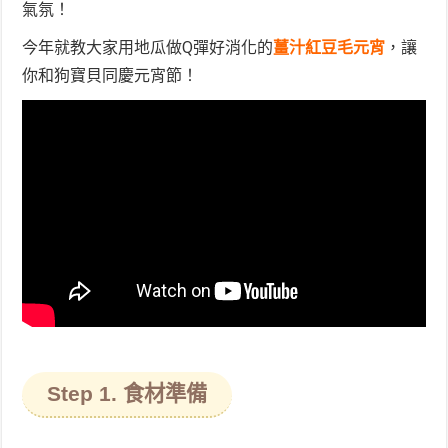
氣氛！
今年就教大家用地瓜做Q彈好消化的
薑汁紅豆毛元宵
，讓
你和狗寶貝同慶元宵節！
Step 1. 食材準備