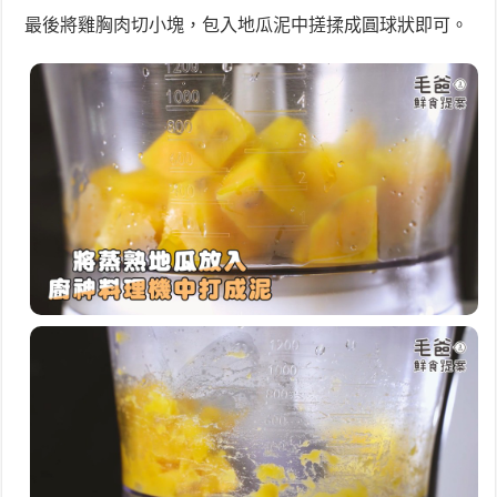
最後將雞胸肉切小塊，包入地瓜泥中搓揉成圓球狀即可。