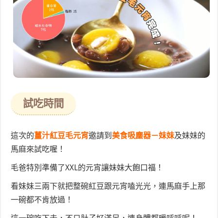
試吃時間
這次的
薑汁紅豆毛元宵
邀請到
美食吸塵器－妹妹
及妹妹的
馬麻來試吃喔！
毛爸特別準備了XXL的元宵讓妹妹大飽口福！
看妹妹三兩下就把整碗紅豆跟元宵嗑光光，連馬麻手上那
一碗都不肯放過！