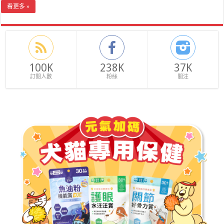
看更多 »
100K
238K
37K
訂閱人數
粉絲
關注