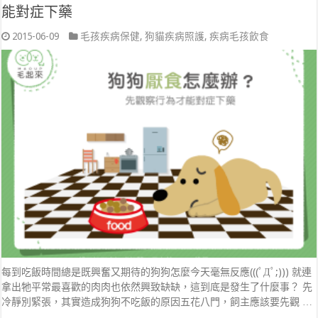
能對症下藥
2015-06-09
毛孩疾病保健
,
狗貓疾病照護
,
疾病毛孩飲食
每到吃飯時間總是既興奮又期待的狗狗怎麼今天毫無反應(((ﾟДﾟ;))) 就連
拿出牠平常最喜歡的肉肉也依然興致缺缺，這到底是發生了什麼事？ 先
冷靜別緊張，其實造成狗狗不吃飯的原因五花八門，飼主應該要先觀 …