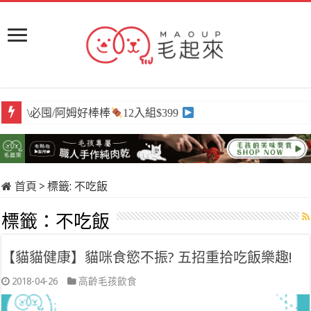
\必囤/阿姆好棒棒
12入組$399
首頁
>
標籤:
不吃飯
標籤：
不吃飯
【貓貓健康】貓咪食慾不振? 五招重拾吃飯樂趣!
2018-04-26
高齡毛孩飲食