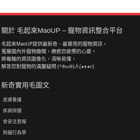
關於 毛起來MaoUP – 寵物資訊整合平台
毛起來MaoUP提供最新奇、最實用的寵物資訊，
蒐羅國內外寵物趣聞，療癒您疲憊的心靈。
將複雜的資訊圖像化，清晰易懂，
解答您對寵物的滿腹疑問 (^ΦωΦ)人(◕ᴥ◕ʋ)
新奇實用毛圖文
皮膚養護
疾病保健
食安注意報
狗貓行為學