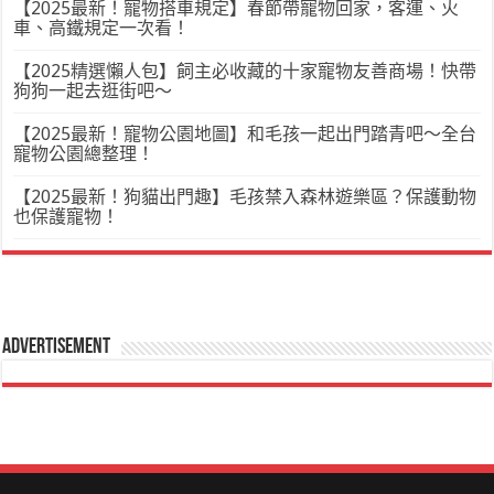
【2025最新！寵物搭車規定】春節帶寵物回家，客運、火
車、高鐵規定一次看！
【2025精選懶人包】飼主必收藏的十家寵物友善商場！快帶
狗狗一起去逛街吧～
【2025最新！寵物公園地圖】和毛孩一起出門踏青吧～全台
寵物公園總整理！
【2025最新！狗貓出門趣】毛孩禁入森林遊樂區？保護動物
也保護寵物！
Advertisement