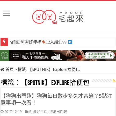
\必囤/阿姆好棒棒
12入組$399
首頁
>
標籤:
【SPUTNIK】Explore拾便包
標籤：
【SPUTNIK】Explore拾便包
【狗狗出門趣】狗狗每日散步多久才合適？5點注
意事項一次看！
2017-12-19
毛孩好生活
,
狗貓出門趣