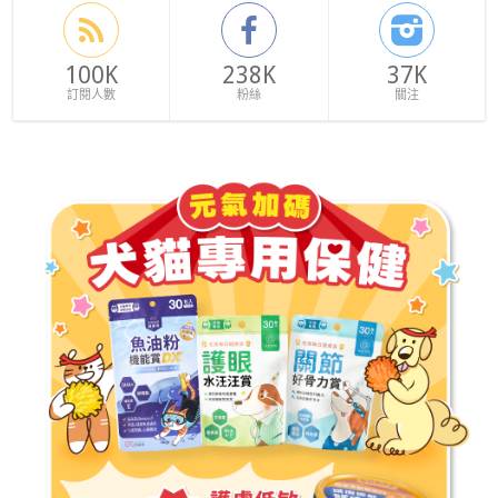
100K
238K
37K
訂閱人數
粉絲
關注