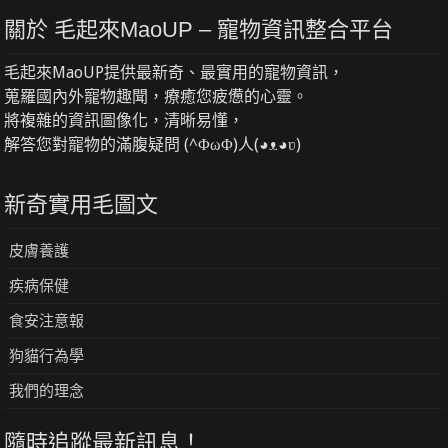
關於 毛起來MaoUP – 寵物資訊整合平台
毛起來MaoUP提供最新奇、最實用的寵物資訊，
蒐羅國內外寵物趣聞，療癒您疲憊的心靈。
將複雜的資訊圖像化，清晰易懂，
解答您對寵物的滿腹疑問 (^ΦωΦ)人(◕ᴥ◕ʋ)
新奇實用毛圖文
皮膚養護
疾病保健
食安注意報
狗貓行為學
我們的理念
隨時追蹤最新訊息！