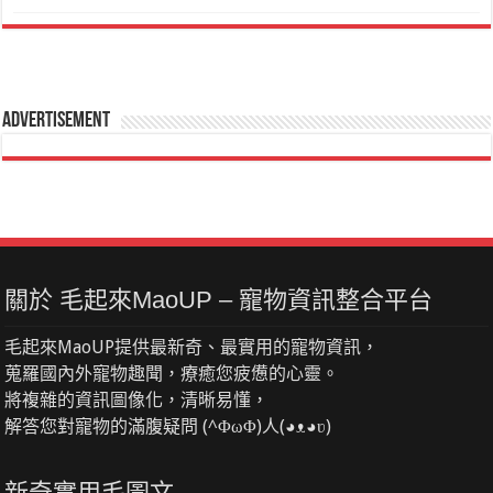
Advertisement
關於 毛起來MaoUP – 寵物資訊整合平台
毛起來MaoUP提供最新奇、最實用的寵物資訊，
蒐羅國內外寵物趣聞，療癒您疲憊的心靈。
將複雜的資訊圖像化，清晰易懂，
解答您對寵物的滿腹疑問 (^ΦωΦ)人(◕ᴥ◕ʋ)
新奇實用毛圖文