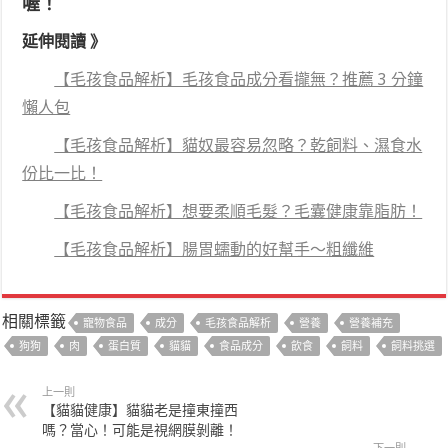
喔！
延伸閱讀 》
【毛孩食品解析】毛孩食品成分看攏無？推薦 3 分鐘
懶人包
【毛孩食品解析】貓奴最容易忽略？乾飼料、濕食水
份比一比！
【毛孩食品解析】想要柔順毛髮？毛囊健康靠脂肪！
【毛孩食品解析】腸胃蠕動的好幫手～粗纖維
相關標籤
寵物食品
成分
毛孩食品解析
營養
營養補充
狗狗
肉
蛋白質
貓貓
食品成分
飲食
飼料
飼料挑選
上一則
【貓貓健康】貓貓老是撞東撞西
嗎？當心！可能是視網膜剝離！