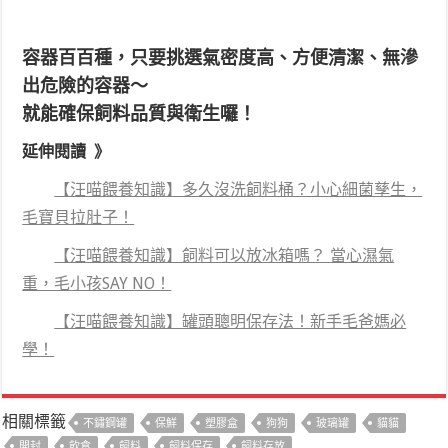
容器百百種，只要挑選氣密度高、方便清潔、無滲
出危險的容器～
就能確保飼料品質與衛生囉！
延伸閱讀 》
【汪喵餵養知識】多久沒洗飼料桶？小心細菌孳生，
毛寶貝拉肚子！
【汪喵餵養知識】飼料可以放冰箱嗎？ 當心濕氣
重，毛小孩SAY NO！
【汪喵餵養知識】罐頭聰明保存法！新手毛爸媽必
學！
相關標籤
不鏽鋼罐
保鮮
塑膠盒
狗狗
玻璃罐
貓貓
開封
飲食
飼料
飼料保存
飼料存放