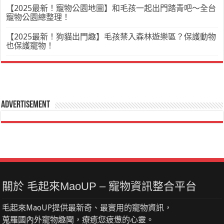
【2025最新！寵物公園地圖】和毛孩一起出門踏青吧～全台
寵物公園總整理！
【2025最新！狗貓出門趣】毛孩禁入森林遊樂區？保護動物
也保護寵物！
Advertisement
關於 毛起來MaoUP – 寵物資訊整合平台
毛起來MaoUP提供最新奇、最實用的寵物資訊，
蒐羅國內外寵物趣聞，療癒您疲憊的心靈。