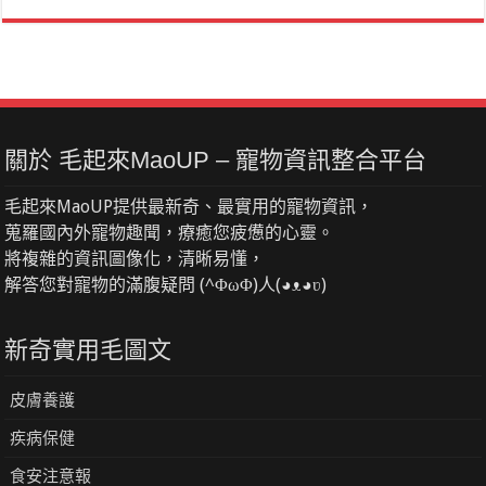
關於 毛起來MaoUP – 寵物資訊整合平台
毛起來MaoUP提供最新奇、最實用的寵物資訊，
蒐羅國內外寵物趣聞，療癒您疲憊的心靈。
將複雜的資訊圖像化，清晰易懂，
解答您對寵物的滿腹疑問 (^ΦωΦ)人(◕ᴥ◕ʋ)
新奇實用毛圖文
皮膚養護
疾病保健
食安注意報