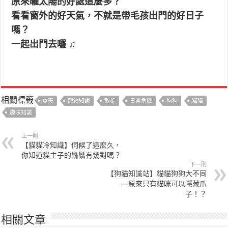
原來曬太陽的好處這麼多？
看看窗外的好天氣，不就是帶毛孩出門的好日子
嗎？
一起出門去囉 ♫
相關標籤
夏天
寵物知識
散步
日常危險
狗狗
貓貓
趣味知識
上一則
【貓貓冷知識】伺候了這麼久，
你知道貓主子的鬍鬚有幾對嗎？
下一則
【狗貓知識站】貓貓狗狗大不同
—原來只有貓咪可以隱藏爪
子！？
相關文章