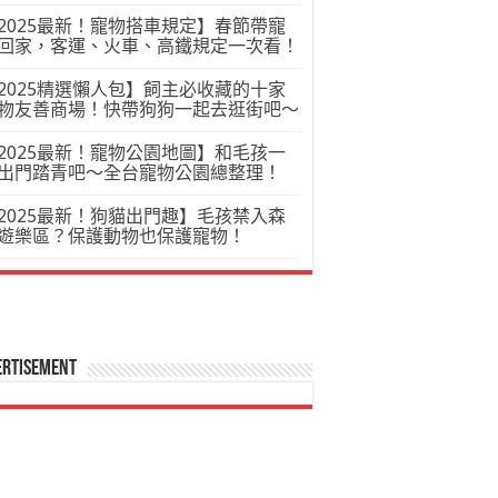
2025最新！寵物搭車規定】春節帶寵
回家，客運、火車、高鐵規定一次看！
2025精選懶人包】飼主必收藏的十家
物友善商場！快帶狗狗一起去逛街吧～
2025最新！寵物公園地圖】和毛孩一
出門踏青吧～全台寵物公園總整理！
2025最新！狗貓出門趣】毛孩禁入森
遊樂區？保護動物也保護寵物！
ertisement