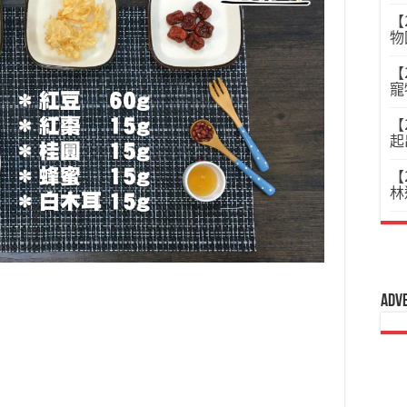
【
物
【
寵
【
起
【
林
Adv