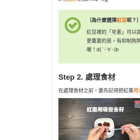
｛為什麼選擇
紅豆
呢？
紅豆裡的「皂素」可以
更重要的是，有抑制狗
喔！d(`･∀･)b
Step 2. 處理食材
在處理食材之前，要先記得把紅棗
用