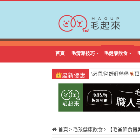
首頁
毛清潔技巧
毛健康飲食
\必囤/阿姆好棒棒
1
最新優惠
首頁
>
毛孩健康飲食
>
【毛爸鮮食提