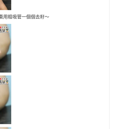
棗用粗吸管一個個去籽～