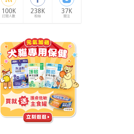
100K
238K
37K
訂閱人數
粉絲
關注