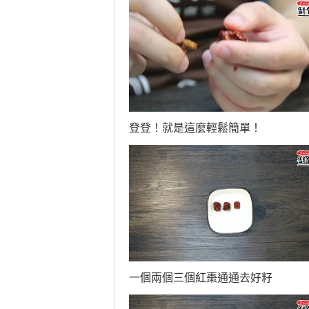
登登！就是這麼輕鬆簡單！
一個兩個三個紅棗通通去好籽