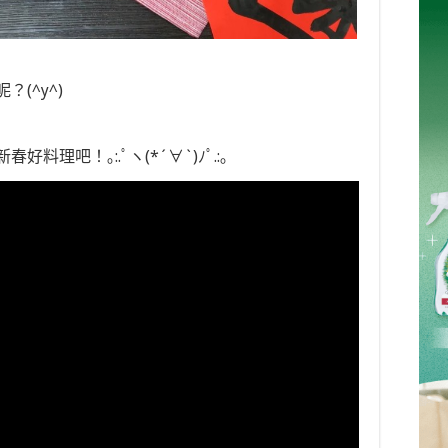
(^y^)
理吧！｡:.ﾟヽ(*´∀`)ﾉﾟ.:｡