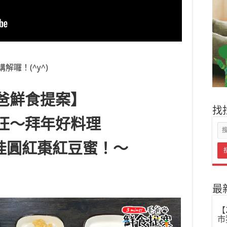
囉！(^y^)
爸鮮食提案】
找
汪～拜年好料理
桂圓紅棗紅豆蜜！～
最
【
市