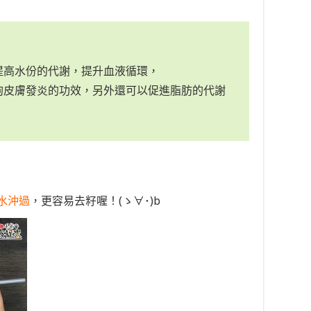
｝
提高水份的代謝，提升血液循環，
狗皮膚發炎的功效，另外還可以促進脂肪的代謝
水沖過
，更容易去籽喔！(ゝ∀･)b