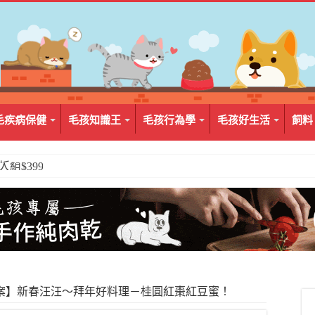
毛疾病保健
毛孩知識王
毛孩行為學
毛孩好生活
飼料
2入組$399
案】新春汪汪～拜年好料理－桂圓紅棗紅豆蜜！