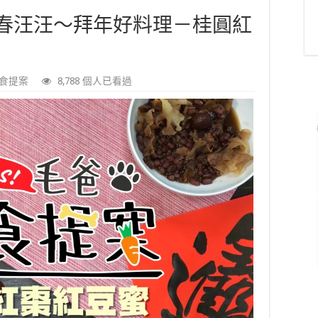
春汪汪～拜年好料理－桂圓紅
食提案
8,788 個人已看過