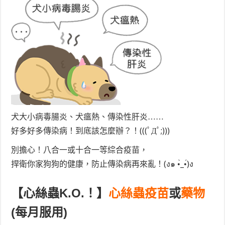
犬大小病毒腸炎、犬瘟熱、傳染性肝炎……
好多好多傳染病！到底該怎麼辦？！(((ﾟДﾟ;)))
別擔心！八合一或十合一等綜合疫苗，
捍衛你家狗狗的健康，防止傳染病再來亂！(ง๑ •̀_•́)ง
【心絲蟲K.O.！】
心絲蟲疫苗
或
藥物
(每月服用)