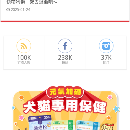
快帶狗狗一起去逛街吧～
2025-01-24
100K
238K
37K
訂閱人數
粉絲
關注