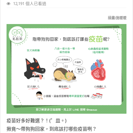
12,191 個人已看過
插畫/施暖暖
疫苗好多好難選？！(゜皿。)
揪竟～帶狗狗回家，到底該打哪些疫苗咧？