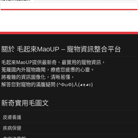
關於 毛起來MaoUP – 寵物資訊整合平台
毛起來MaoUP提供最新奇、最實用的寵物資訊，
蒐羅國內外寵物趣聞，療癒您疲憊的心靈。
將複雜的資訊圖像化，清晰易懂，
解答您對寵物的滿腹疑問 (^ΦωΦ)人(◕ᴥ◕ʋ)
新奇實用毛圖文
皮膚養護
疾病保健