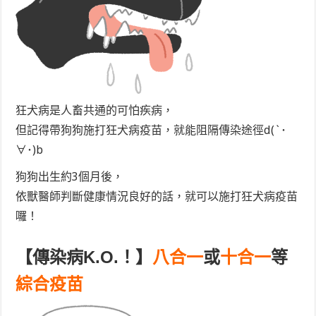
狂犬病是人畜共通的可怕疾病，
但記得帶狗狗施打狂犬病疫苗，就能阻隔傳染途徑d(`･
∀･)b
狗狗出生約3個月後，
依獸醫師判斷健康情況良好的話，就可以施打狂犬病疫苗
囉！
【傳染病K.O.！】
八合一
或
十合一
等
綜合疫苗