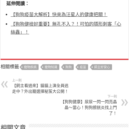
延伸閱讀：
【狗狗疫苗大解析】快來為汪星人的健康把關！
【狗狗健檢好重要】無孔不入？！可怕的隱形刺客「心
絲蟲」！
相關標籤
寵物疾病
寵物知識
狗狗
疫苗
飼主好安心
上一則
【飼主看過來】貓貓上演全員逃
走中？外出籠選擇秘笈大公開！
下一則
【狗狗健康】尿尿一閃一閃亮晶
晶～當心！狗狗膀胱炎找上門
了！
相關文章