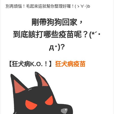
別再煩惱！毛起來這就幫你整理好囉！(ゝ∀･)b
剛帶狗狗回家，
到底該打哪些疫苗呢？(*´･
д･)?
【狂犬病K.O.！】
狂犬病疫苗