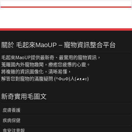
關於 毛起來MaoUP – 寵物資訊整合平台
毛起來MaoUP提供最新奇、最實用的寵物資訊，
蒐羅國內外寵物趣聞，療癒您疲憊的心靈。
將複雜的資訊圖像化，清晰易懂，
解答您對寵物的滿腹疑問 (^ΦωΦ)人(◕ᴥ◕ʋ)
新奇實用毛圖文
皮膚養護
疾病保健
食安注意報