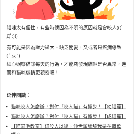
貓咪太有個性，有些時候因為不明的原因就是會咬人(((ﾟ
Дﾟ;)))
有可能是因為壓力過大、缺乏關愛，又或者是疾病導致
(´;ω;`)
細心觀察貓咪每天的行為，才能夠發現貓咪是否異常，進
而和貓咪感情更親密喔！
延伸閱讀：
貓咪咬人怎麼辦？對付「咬人貓」有撇步！【幼貓篇】
貓咪咬人怎麼辦？對付「咬人貓」有撇步！【成貓篇】
【喵喵毛教室】貓咬人以後，伸舌頭舔舔我是在道歉