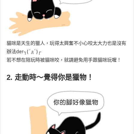
貓咪是天生的獵人，玩得太興奮不小心咬太大力也是沒有
辦法der┐(´д`)┌
若不想在陪玩時被貓咪咬，就請避免用手跟貓咪玩喔！
2. 走動時～覺得你是獵物！