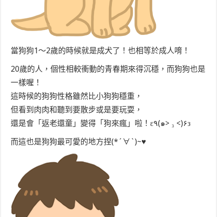
當狗狗1～2歲的時候就是成犬了！也相等於成人唷！
20歲的人，個性相較衝動的青春期來得沉穩，而狗狗也是
一樣喔！
這時候的狗狗性格雖然比小狗狗穩重，
但看到肉肉和聽到要散步或是要玩耍，
還是會「返老還童」變得「狗來瘋」啦！ε٩(๑> ₃ <)۶з
而這也是狗狗最可愛的地方捏(*´∀`)~♥