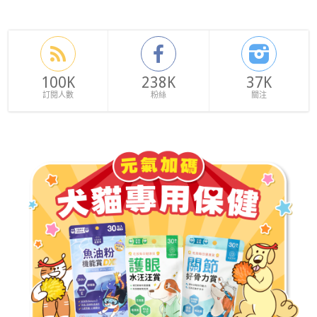
100K
238K
37K
訂閱人數
粉絲
關注