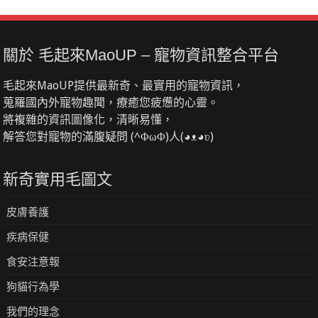
關於 毛起來MaoUP – 寵物資訊整合平台
毛起來MaoUP提供最新奇、最實用的寵物資訊，
蒐羅國內外寵物趣聞，療癒您疲憊的心靈。
將複雜的資訊圖像化，清晰易懂，
解答您對寵物的滿腹疑問 (^ΦωΦ)人(◕ᴥ◕ʋ)
新奇實用毛圖文
皮膚養護
疾病保健
食安注意報
狗貓行為學
我們的理念