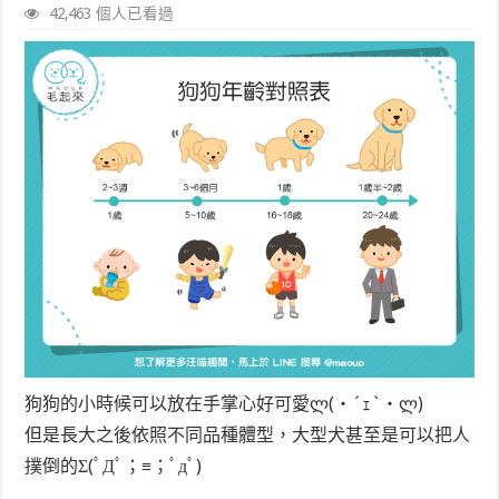
42,463 個人已看過
狗狗的小時候可以放在手掌心好可愛ლ(・´ｪ`・ლ)
但是長大之後依照不同品種體型，大型犬甚至是可以把人
撲倒的Σ(ﾟДﾟ；≡；ﾟдﾟ)