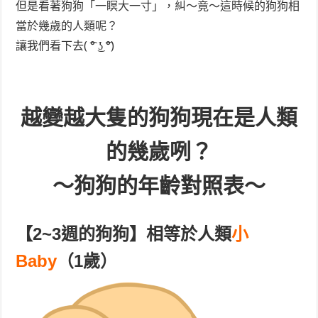
但是看著狗狗「一瞑大一寸」，糾～竟～這時候的狗狗相
當於幾歲的人類呢？
讓我們看下去( ͡° ͜ʖ ͡°)
越變越大隻的狗狗現在是人類
的幾歲咧？
～狗狗的年齡對照表～
【2~3週的狗狗】相等於人類
小
Baby
（1歲）