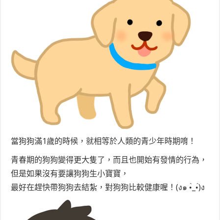
當狗狗滿1歲的時候，就相等於人類的青少年時期唷！
青春期的狗狗變得更大隻了，而且也開始有發情的行為，
但是如果沒有要讓狗狗生小寶寶，
最好在趕快帶狗狗去結紮，對狗狗比較健康喔！(ง๑ •̀_•́)ง